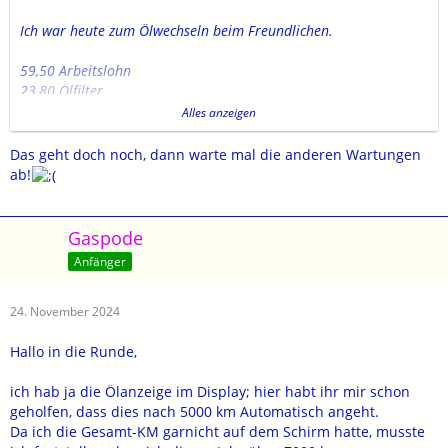
Ich war heute zum Ölwechseln beim Freundlichen.
59,50 Arbeitslohn
23,80 Ölfilter
5,10 Dichtung
Alles anzeigen
6,30 O-Ring
57,42 Yamalube
Das geht doch noch, dann warte mal die anderen Wartungen
2,60 Hilfsstoffe
ab!
unterm Strich inkl. Märchensteuer 154,72 Euro.
Gaspode
Finde diesen Preis völlig überzogen, vor allem die knapp 60 Euro
Anfänger
(halbe Stunde) Arbeistlohn für die paar Handgriffe.
In Zeiten wo man für das qualitativ beste Öl, von zBsp Castrol
oder Liqui Moly, in der Bucht 9 Euro bezahlt, seine
24. November 2024
teilsynthetische Hausmarke aus dem Fass für beinahe 20 Euro
anzubieten, erinnert mich an die Preisgestaltung von BAB
Hallo in die Runde,
Rastanlagen.
Mir wurde auch gleich mitgeteilt, daß wenn ich beim nächsten
ich hab ja die Ölanzeige im Display; hier habt ihr mir schon
mal auf mein favorisiertes Öl umsteigen würde, ich meine
geholfen, dass dies nach 5000 km Automatisch angeht.
Garantie verlieren würde, sollte es aus schmiertechnischen
Da ich die Gesamt-KM garnicht auf dem Schirm hatte, musste