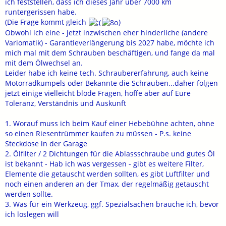
Gründen zu einem Schaden kommen.
ich feststellen, dass ich dieses Jahr über 7000 km
Mein Einwand, daß "mein" Öl, in der geforderten Viskosität, die
runtergerissen habe.
Herstellervorgaben von Yamaha übertreffen würden, zähle nicht
(Die Frage kommt gleich
)
und sie würden sich streitig stellen, so die Argumentation des
Obwohl ich eine - jetzt inzwischen eher hinderliche (andere
Händlers.
Variomatik) - Garantieverlängerung bis 2027 habe, möchte ich
mich mal mit dem Schrauben beschäftigen, und fange da mal
Gibt es eigentlich eine Tastenkombination, zum rückstellen des
mit dem Ölwechsel an.
Ölsymbols im Display ?
Leider habe ich keine tech. Schraubererfahrung, auch keine
Motorradkumpels oder Bekannte die Schrauben...daher folgen
jetzt einige vielleicht blöde Fragen, hoffe aber auf Eure
Toleranz, Verständnis und Auskunft
1. Worauf muss ich beim Kauf einer Hebebühne achten, ohne
so einen Riesentrümmer kaufen zu müssen - P.s. keine
Steckdose in der Garage
2. Ölfilter / 2 Dichtungen für die Ablassschraube und gutes Öl
ist bekannt - Hab ich was vergessen - gibt es weitere Filter,
Elemente die getauscht werden sollten, es gibt Luftfilter und
noch einen anderen an der Tmax, der regelmäßig getauscht
werden sollte.
3. Was für ein Werkzeug, ggf. Spezialsachen brauche ich, bevor
ich loslegen will