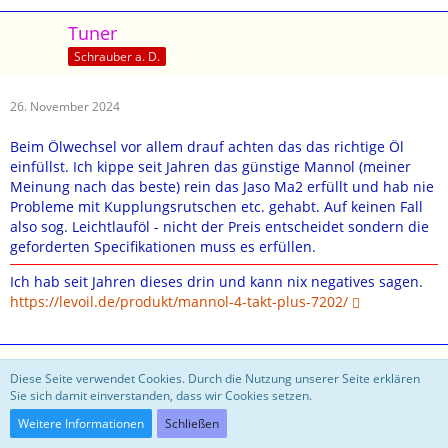
Tuner
Schrauber a. D.
26. November 2024
Beim Ölwechsel vor allem drauf achten das das richtige Öl
einfüllst. Ich kippe seit Jahren das günstige Mannol (meiner
Meinung nach das beste) rein das Jaso Ma2 erfüllt und hab nie
Probleme mit Kupplungsrutschen etc. gehabt. Auf keinen Fall
also sog. Leichtlauföl - nicht der Preis entscheidet sondern die
geforderten Specifikationen muss es erfüllen.
Ich hab seit Jahren dieses drin und kann nix negatives sagen.
https://levoil.de/produkt/mannol-4-takt-plus-7202/
Gaspode
Diese Seite verwendet Cookies. Durch die Nutzung unserer Seite erklären
Anfänger
Sie sich damit einverstanden, dass wir Cookies setzen.
Weitere Informationen
Schließen
26. November 2024