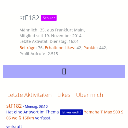
stF182
Schüler
Männlich
35
aus Frankfurt Main
Mitglied seit 19. November 2014
Letzte Aktivität:
Dienstag, 16:01
Beiträge
76
Erhaltene Likes
42
Punkte
442
Profil-Aufrufe
2.515
Letzte Aktivitäten
Likes
Über mich
stF182
Montag, 08:10
Hat eine Antwort im Thema
Yamaha T Max 500 SJ
Ist verkauft !
06 weiß 16tkm
verfasst.
verkauft