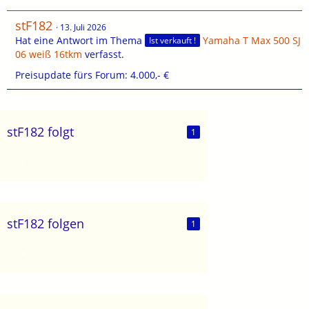
stF182
13. Juli 2026
Hat eine Antwort im Thema
Yamaha T Max 500 SJ
Ist verkauft !
06 weiß 16tkm
verfasst.
Preisupdate fürs Forum: 4.000,- €
stF182 folgt
1
stF182 folgen
1