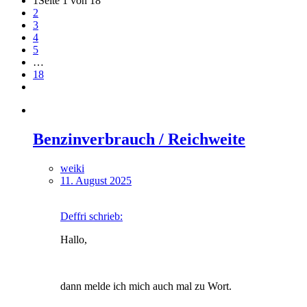
1
Seite 1 von 18
2
3
4
5
…
18
Benzinverbrauch / Reichweite
weiki
11. August 2025
Deffri schrieb:
Hallo,
dann melde ich mich auch mal zu Wort.