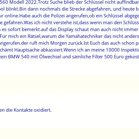
0 Modell 2022.Trotz Suche blieb der Schlüssel nicht auffindba
bol blinkt.Bin dann nochmals die Strecke abgefahren, und heute b
ur online.Habe auch die Polizei angerufen,ob ein Schlüssel abg
se gefahren.Was ich nicht verstehe ist,dass wenn man den Schlüss
h es sofort bemerkt.auf das Display schaut man auch nicht immer
Für mich ein Rätsel,warum die Yamahatechniker das nicht anders
erufen.der ruft mich Morgen zurück.Ist Euch das auch schon pa
erschämt Hauptsache abkassiert.Wenn ich an meine 10000 Inspekt
ein BMW 540 mit Ölwechsel und sämliche Filter 500 Euro gekost
 die Kontakte oxidiert.