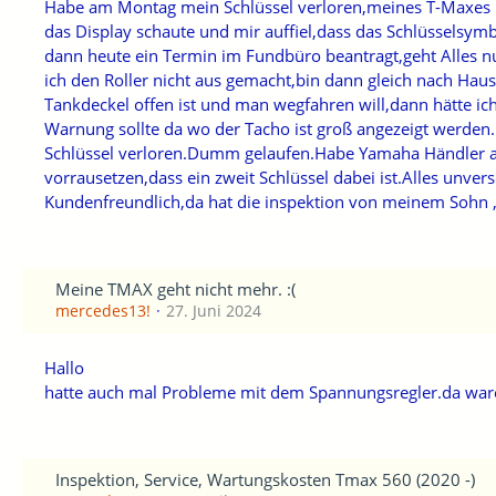
Habe am Montag mein Schlüssel verloren,meines T-Maxes 56
das Display schaute und mir auffiel,dass das Schlüsselsym
dann heute ein Termin im Fundbüro beantragt,geht Alles n
ich den Roller nicht aus gemacht,bin dann gleich nach Hau
Tankdeckel offen ist und man wegfahren will,dann hätte ic
Warnung sollte da wo der Tacho ist groß angezeigt werden.
Schlüssel verloren.Dumm gelaufen.Habe Yamaha Händler ang
vorrausetzen,dass ein zweit Schlüssel dabei ist.Alles unv
Kundenfreundlich,da hat die inspektion von meinem Sohn ,
Meine TMAX geht nicht mehr. :(
mercedes13!
27. Juni 2024
Hallo
hatte auch mal Probleme mit dem Spannungsregler.da waren
Inspektion, Service, Wartungskosten Tmax 560 (2020 -)