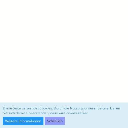
motoblog
Diese Seite verwendet Cookies. Durch die Nutzung unserer Seite erklären
Sie sich damit einverstanden, dass wir Cookies setzen.
Community-Software:
WoltLab Suite™ 3.0.27
Weitere Informationen
Schließen