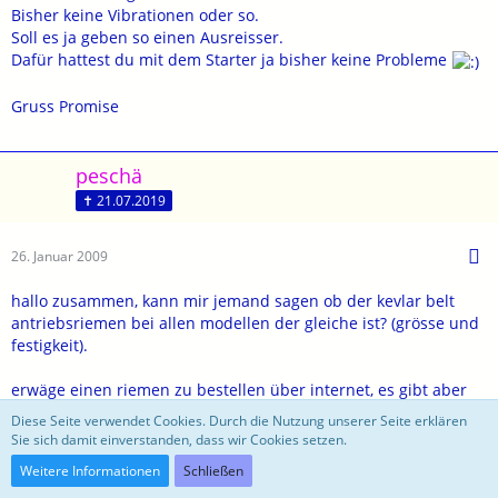
Bisher keine Vibrationen oder so.
Soll es ja geben so einen Ausreisser.
Dafür hattest du mit dem Starter ja bisher keine Probleme
Gruss Promise
peschä
✝ 21.07.2019
26. Januar 2009
hallo zusammen, kann mir jemand sagen ob der kevlar belt
antriebsriemen bei allen modellen der gleiche ist? (grösse und
festigkeit).
erwäge einen riemen zu bestellen über internet, es gibt aber
viele unterschiedliche anbieter mit grossen
Diese Seite verwendet Cookies. Durch die Nutzung unserer Seite erklären
preisunterschieden. ab 67.--euro bis 150.--euro
Sie sich damit einverstanden, dass wir Cookies setzen.
Weitere Informationen
Schließen
grüsse peschä