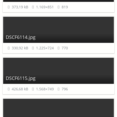
373,19 kB
1.169×851
819
DSCF6114.jpg
330,92 kB
1.225×724
770
DSCF6115.jpg
426,68 kB
1.568×749
796