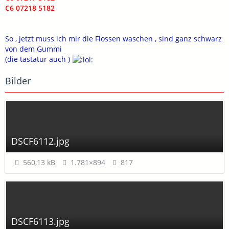
C6 07218 5182
So , jetzt muss ich mir die Flossen waschen , sind ganz schwarz
von dem Gummi
(die tastatur auch )
Bilder
DSCF6112.jpg
560,13 kB
1.781×894
817
DSCF6113.jpg