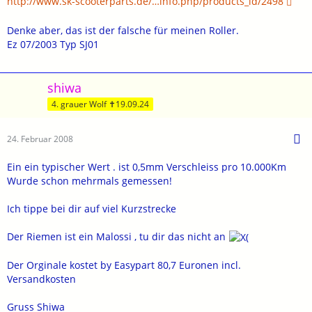
http://www.sk-scooterparts.de/…info.php/products_id/2498
Denke aber, das ist der falsche für meinen Roller.
Ez 07/2003 Typ SJ01
shiwa
4. grauer Wolf ✝19.09.24
24. Februar 2008
Ein ein typischer Wert . ist 0,5mm Verschleiss pro 10.000Km
Wurde schon mehrmals gemessen!
Ich tippe bei dir auf viel Kurzstrecke
Der Riemen ist ein Malossi , tu dir das nicht an
Der Orginale kostet by Easypart 80,7 Euronen incl.
Versandkosten
Gruss Shiwa