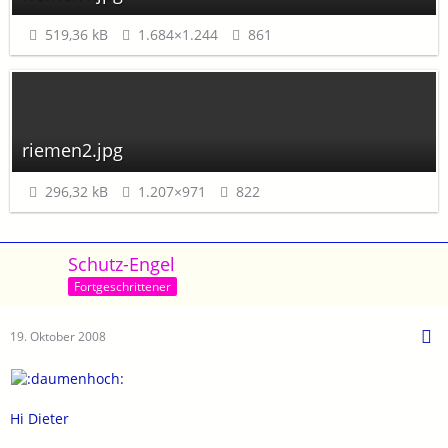
519,36 kB
1.684×1.244
861
riemen2.jpg
296,32 kB
1.207×971
822
Schutz-Engel
Fortgeschrittener
19. Oktober 2008
Hi Dieter