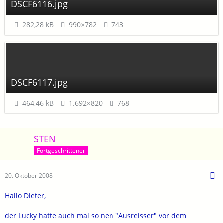
DSCF6116.jpg
282,28 kB
990×782
743
DSCF6117.jpg
464,46 kB
1.692×820
768
STEN
Fortgeschrittener
20. Oktober 2008
Hallo Dieter,
der Lucky hatte auch mal so nen "Ausreisser" vor dem