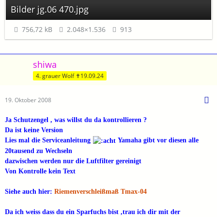
Bilder jg.06 470.jpg
756,72 kB
2.048×1.536
913
shiwa
4. grauer Wolf ✝19.09.24
19. Oktober 2008
Ja Schutzengel , was willst du da kontrollieren ?
Da ist keine Version
Lies mal die Serviceanleitung
Yamaha gibt vor diesen alle
20tausend zu Wechseln
dazwischen werden nur die Luftfilter gereinigt
Von Kontrolle kein Text
Siehe auch hier:
Riemenverschleißmaß Tmax-04
Da ich weiss dass du ein Sparfuchs bist ,trau ich dir mit der