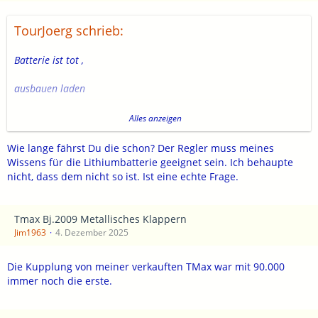
TourJoerg schrieb:
Batterie ist tot ,
ausbauen laden
oder so wie ich gleich auf Lithium wechseln ,
Alles anzeigen
fährt sich danach weniger träge !
Wie lange fährst Du die schon? Der Regler muss meines
Wissens für die Lithiumbatterie geeignet sein. Ich behaupte
nicht, dass dem nicht so ist. Ist eine echte Frage.
Tmax Bj.2009 Metallisches Klappern
Jim1963
4. Dezember 2025
Die Kupplung von meiner verkauften TMax war mit 90.000
immer noch die erste.