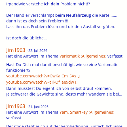
Irgendwie verstehe ich
dein
Problem nicht!?
Der Händler verschlampt
beim Neufahrzeug
die Karte ......
dann ist es doch sein Problem !!!
Lass ihn das Problem lösen und dir den Ausfall vergüten.
Ist doch die übliche…
Jim1963
22. Juli 2026
Hat eine Antwort im Thema
Variomatik (Allgemeines)
verfasst.
Hast Du Dich mal damit beschäftigt, wie so eine Variomatic
funktioniert?
youtube.com/watch?v=GwKalCm_5As
youtube.com/watch?v=tTkOf_ae9dw
Dann müsstest Du eigentlich von selbst drauf kommen.
Je schwerer die Gewichte sind, desto mehr wandern sie bei…
Jim1963
21. Juni 2026
Hat eine Antwort im Thema
Yam. Smartkey (Allgemeines)
verfasst.
Der Code steht auch auf der Fernbedinung. Einfach Schlüssel