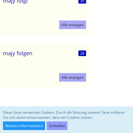
majy folgt
30
Alle anzeigen
majy folgen
28
Alle anzeigen
motoblog
Diese Seite verwendet Cookies. Durch die Nutzung unserer Seite erklären
Sie sich damit einverstanden, dass wir Cookies setzen.
Community-Software:
WoltLab Suite™ 3.0.27
Weitere Informationen
Schließen