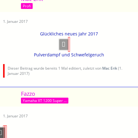
Profi
1. Januar 2017
Glückliches neues Jahr 2017
Pulverdampf und Schwefelgeruch
Dieser Beitrag wurde bereits 1 Mal editiert, zuletzt von
Mac Erik
(
1.
Januar 2017
)
Fazzo
Yamaha XT 1200 Super Tenere World Grosser MTB Haibike am Passo Nota Tremalso
1. Januar 2017