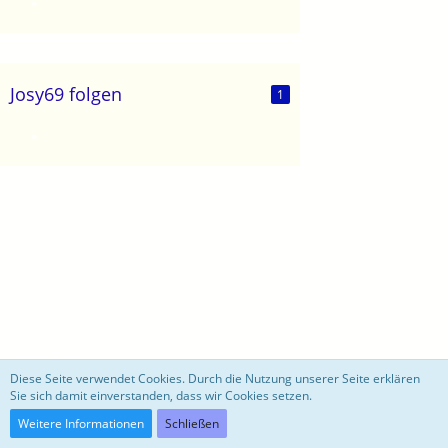
Josy69 folgen
1
motoblog
Diese Seite verwendet Cookies. Durch die Nutzung unserer Seite erklären
Sie sich damit einverstanden, dass wir Cookies setzen.
Community-Software:
WoltLab Suite™ 3.0.27
Weitere Informationen
Schließen