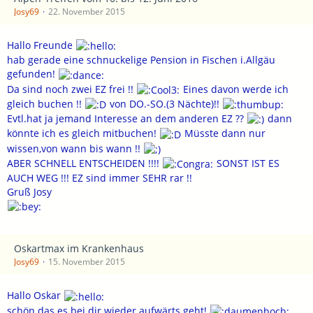
Josy69
22. November 2015
Hallo Freunde
hab gerade eine schnuckelige Pension in Fischen i.Allgäu
gefunden!
Da sind noch zwei EZ frei !!
Eines davon werde ich
gleich buchen !!
von DO.-SO.(3 Nächte)!!
Evtl.hat ja jemand Interesse an dem anderen EZ ??
dann
könnte ich es gleich mitbuchen!
Müsste dann nur
wissen,von wann bis wann !!
ABER SCHNELL ENTSCHEIDEN !!!!
SONST IST ES
AUCH WEG !!! EZ sind immer SEHR rar !!
Gruß Josy
Oskartmax im Krankenhaus
Josy69
15. November 2015
Hallo Oskar
schön das es bei dir wieder aufwärts geht!