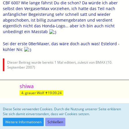
CBF 600? Wie lange fährst Du die schon? Da würde ich aber
selbst den VergaserMax vorziehen, ich hatte das Teil nach
anfänglicher Begeisterung sehr schnell satt und wieder
abgeschoben, ist billig zusammengebraten und verdient
eigentlich nicht das Honda-Logo... aber ich bin auch nicht
unbedingt ein Masstab
Sei der erste 08erMaxer, das wäre doch auch was! Estelord -
kühler Nic
Dieser Beitrag wurde bereits 1 Mal editiert, zuletzt von BMAX (
10.
September 2007
)
shiwa
4. grauer Wolf ✝19.09.24
11. September 2007
Diese Seite verwendet Cookies. Durch die Nutzung unserer Seite erklären
Sie sich damit einverstanden, dass wir Cookies setzen.
Zitat
Weitere Informationen
Schließen