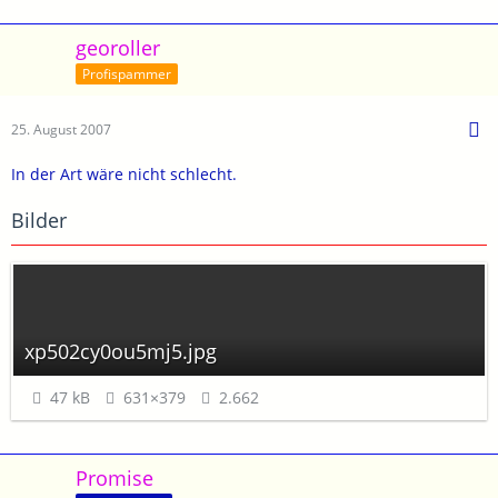
georoller
Profispammer
25. August 2007
In der Art wäre nicht schlecht.
Bilder
xp502cy0ou5mj5.jpg
47 kB
631×379
2.662
Promise