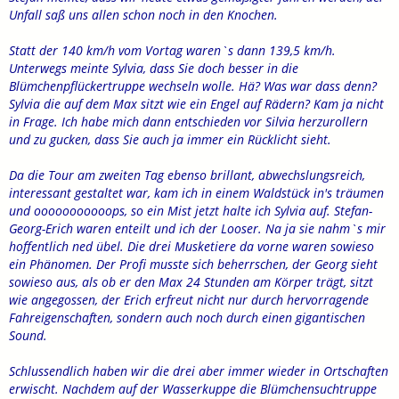
Unfall saß uns allen schon noch in den Knochen.
Statt der 140 km/h vom Vortag waren`s dann 139,5 km/h.
Unterwegs meinte Sylvia, dass Sie doch besser in die
Blümchenpflückertruppe wechseln wolle. Hä? Was war dass denn?
Sylvia die auf dem Max sitzt wie ein Engel auf Rädern? Kam ja nicht
in Frage. Ich habe mich dann entschieden vor Silvia herzurollern
und zu gucken, dass Sie auch ja immer ein Rücklicht sieht.
Da die Tour am zweiten Tag ebenso brillant, abwechslungsreich,
interessant gestaltet war, kam ich in einem Waldstück in's träumen
und ooooooooooops, so ein Mist jetzt halte ich Sylvia auf. Stefan-
Georg-Erich waren enteilt und ich der Looser. Na ja sie nahm`s mir
hoffentlich ned übel. Die drei Musketiere da vorne waren sowieso
ein Phänomen. Der Profi musste sich beherrschen, der Georg sieht
sowieso aus, als ob er den Max 24 Stunden am Körper trägt, sitzt
wie angegossen, der Erich erfreut nicht nur durch hervorragende
Fahreigenschaften, sondern auch noch durch einen gigantischen
Sound.
Schlussendlich haben wir die drei aber immer wieder in Ortschaften
erwischt. Nachdem auf der Wasserkuppe die Blümchensuchtruppe