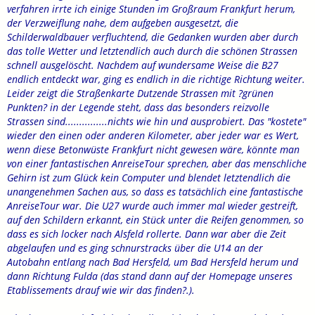
verfahren irrte ich einige Stunden im Großraum Frankfurt herum,
der Verzweiflung nahe, dem aufgeben ausgesetzt, die
Schilderwaldbauer verfluchtend, die Gedanken wurden aber durch
das tolle Wetter und letztendlich auch durch die schönen Strassen
schnell ausgelöscht. Nachdem auf wundersame Weise die B27
endlich entdeckt war, ging es endlich in die richtige Richtung weiter.
Leider zeigt die Straßenkarte Dutzende Strassen mit ?grünen
Punkten? in der Legende steht, dass das besonders reizvolle
Strassen sind...............nichts wie hin und ausprobiert. Das "kostete"
wieder den einen oder anderen Kilometer, aber jeder war es Wert,
wenn diese Betonwüste Frankfurt nicht gewesen wäre, könnte man
von einer fantastischen AnreiseTour sprechen, aber das menschliche
Gehirn ist zum Glück kein Computer und blendet letztendlich die
unangenehmen Sachen aus, so dass es tatsächlich eine fantastische
AnreiseTour war. Die U27 wurde auch immer mal wieder gestreift,
auf den Schildern erkannt, ein Stück unter die Reifen genommen, so
dass es sich locker nach Alsfeld rollerte. Dann war aber die Zeit
abgelaufen und es ging schnurstracks über die U14 an der
Autobahn entlang nach Bad Hersfeld, um Bad Hersfeld herum und
dann Richtung Fulda (das stand dann auf der Homepage unseres
Etablissements drauf wie wir das finden?.).