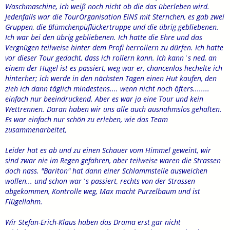
Waschmaschine, ich weiß noch nicht ob die das überleben wird.
Jedenfalls war die TourOrganisation EINS mit Sternchen, es gab zwei
Gruppen, die Blümchenpüflückertruppe und die übrig gebliebenen.
Ich war bei den übrig gebliebenen. Ich hatte die Ehre und das
Vergnügen teilweise hinter dem Profi herrollern zu dürfen. Ich hatte
vor dieser Tour gedacht, dass ich rollern kann. Ich kann`s ned, an
einem der Hügel ist es passiert, weg war er, chancenlos hechelte ich
hinterher; ich werde in den nächsten Tagen einen Hut kaufen, den
zieh ich dann täglich mindestens.... wenn nicht noch öfters........
einfach nur beeindruckend. Aber es war ja eine Tour und kein
Wettrennen. Daran haben wir uns alle auch ausnahmslos gehalten.
Es war einfach nur schön zu erleben, wie das Team
zusammenarbeitet,
Leider hat es ab und zu einen Schauer vom Himmel geweint, wir
sind zwar nie im Regen gefahren, aber teilweise waren die Strassen
doch nass. "Bariton" hat dann einer Schlammstelle ausweichen
wollen... und schon war`s passiert, rechts von der Strassen
abgekommen, Kontrolle weg, Max macht Purzelbaum und ist
Flügellahm.
Wir Stefan-Erich-Klaus haben das Drama erst gar nicht