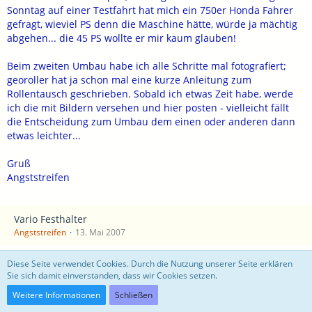
Sonntag auf einer Testfahrt hat mich ein 750er Honda Fahrer
gefragt, wieviel PS denn die Maschine hätte, würde ja mächtig
abgehen... die 45 PS wollte er mir kaum glauben!
Beim zweiten Umbau habe ich alle Schritte mal fotografiert;
georoller hat ja schon mal eine kurze Anleitung zum
Rollentausch geschrieben. Sobald ich etwas Zeit habe, werde
ich die mit Bildern versehen und hier posten - vielleicht fällt
die Entscheidung zum Umbau dem einen oder anderen dann
etwas leichter...
Gruß
Angststreifen
Vario Festhalter
Angststreifen
13. Mai 2007
Diese Seite verwendet Cookies. Durch die Nutzung unserer Seite erklären
Ich habe gestern abend die 15,8er Rollen eingebaut; nach 3
Sie sich damit einverstanden, dass wir Cookies setzen.
Stunden
und drei Flaschen Bier war Mäxchen wieder zusammen,
Weitere Informationen
Schließen
Testfahrten