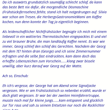
Da ich auswärts grundsätzlich saumäßig schlecht schlaf, da kann
das beste Bett nix dafür, die morgendliche Dösmaschine
(Frühstücksfernsehen) fehlte, stand ich halt notgedrungen auf. Silvia
war schon am Tresen, die HerbergsGastronomieMami am Kaffee
kochen, nun denn konnte der Tag ja eigentlich beginnen.
Als leidenschaftlicher Nichtfrühstücker begnügte ich mich mit einem
liebevoll in ein wattiertes Thermotäschchen eingepacktes Ei und viel
zu viel brauner Brühe, die man landläufig Kaffee nennt. Es war wie
immer, Georg schlief den schlaf des Gerechten. Nachdem der Georg
mit dem ?E? hinten dran (George) und ich seine Zimmernummer
erfragten und die selbe fast eindrückten, kam dann doch das
erhoffte Lebenszeichen zum Vorschein......klang zwar bissele
unwillig, aber kurz darauf war Georg auf der Matte.
Ach so, Einschub:
Eh ich's vergesse, der George hat am Abend seine Signaljacke
vergessen. Wie er am Frühstückstisch so nebenbei erzählt, wurde er
doch glatt vergessen. Er war bei der zweiten Heimfahrertruppe,
musste noch mal für kleine Jungs......kam entspannt und glücklich
zur Tür raus und sah zu seinem Entsetzen nur noch die Rücklichter