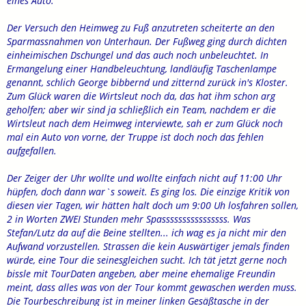
eines Auto.
Der Versuch den Heimweg zu Fuß anzutreten scheiterte an den
Sparmassnahmen von Unterhaun. Der Fußweg ging durch dichten
einheimischen Dschungel und das auch noch unbeleuchtet. In
Ermangelung einer Handbeleuchtung, landläufig Taschenlampe
genannt, schlich George bibbernd und zitternd zurück in's Kloster.
Zum Glück waren die Wirtsleut noch da, das hat ihm schon arg
geholfen; aber wir sind ja schließlich ein Team, nachdem er die
Wirtsleut nach dem Heimweg interviewte, sah er zum Glück noch
mal ein Auto von vorne, der Truppe ist doch noch das fehlen
aufgefallen.
Der Zeiger der Uhr wollte und wollte einfach nicht auf 11:00 Uhr
hüpfen, doch dann war`s soweit. Es ging los. Die einzige Kritik von
diesen vier Tagen, wir hätten halt doch um 9:00 Uh losfahren sollen,
2 in Worten ZWEI Stunden mehr Spassssssssssssssss. Was
Stefan/Lutz da auf die Beine stellten... ich wag es ja nicht mir den
Aufwand vorzustellen. Strassen die kein Auswärtiger jemals finden
würde, eine Tour die seinesgleichen sucht. Ich tät jetzt gerne noch
bissle mit TourDaten angeben, aber meine ehemalige Freundin
meint, dass alles was von der Tour kommt gewaschen werden muss.
Die Tourbeschreibung ist in meiner linken Gesäßtasche in der