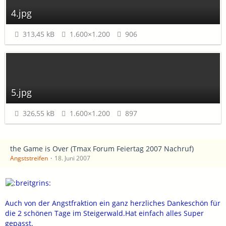
4.jpg
313,45 kB
1.600×1.200
906
5.jpg
326,55 kB
1.600×1.200
897
the Game is Over (Tmax Forum Feiertag 2007 Nachruf)
Angststreifen
18. Juni 2007
Auch von der Angstfraktion ein ganz herzliches Dankeschön für
die 2 schönen Tage im Steigerwald.Hat einfach alles Super
gepasst.