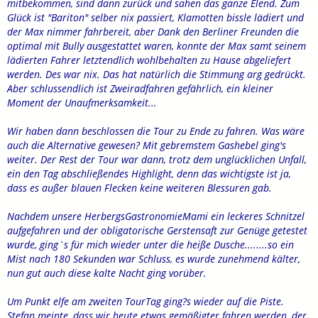
mitbekommen, sind dann zurück und sahen das ganze Elend. Zum
Glück ist "Bariton" selber nix passiert, Klamotten bissle lädiert und
der Max nimmer fahrbereit, aber Dank den Berliner Freunden die
optimal mit Bully ausgestattet waren, konnte der Max samt seinem
lädierten Fahrer letztendlich wohlbehalten zu Hause abgeliefert
werden. Des war nix. Das hat natürlich die Stimmung arg gedrückt.
Aber schlussendlich ist Zweiradfahren gefährlich, ein kleiner
Moment der Unaufmerksamkeit...
Wir haben dann beschlossen die Tour zu Ende zu fahren. Was wäre
auch die Alternative gewesen? Mit gebremstem Gashebel ging's
weiter. Der Rest der Tour war dann, trotz dem unglücklichen Unfall,
ein den Tag abschließendes Highlight, denn das wichtigste ist ja,
dass es außer blauen Flecken keine weiteren Blessuren gab.
Nachdem unsere HerbergsGastronomieMami ein leckeres Schnitzel
aufgefahren und der obligatorische Gerstensaft zur Genüge getestet
wurde, ging`s für mich wieder unter die heiße Dusche........so ein
Mist nach 180 Sekunden war Schluss, es wurde zunehmend kälter,
nun gut auch diese kalte Nacht ging vorüber.
Um Punkt elfe am zweiten TourTag ging?s wieder auf die Piste.
Stefan meinte, dass wir heute etwas gemäßigter fahren werden, der