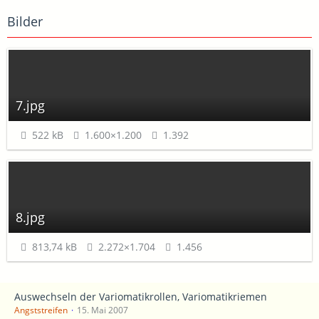
Bilder
7.jpg
522 kB
1.600×1.200
1.392
8.jpg
813,74 kB
2.272×1.704
1.456
Auswechseln der Variomatikrollen, Variomatikriemen
Angststreifen
15. Mai 2007