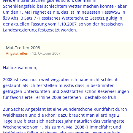
Nee, ein paar Sachen gibt es schon, die man in
Schenklengsfeld bei schlechtem Wetter machen könnte - aber
um den 1. Mai regnet es nie, das ist im neuesten HessWSG in
§39 Abs. 3 Satz 7 (Hessisches Wetterschutz Gesetz), gültig in
der aktuellen Fassung vom 1.10.2007, so von der hessischen
Landesregierung festgesetzt worden.
Mai-Treffen 2008
Angststreifen
12. Oktober 2007
Hallo zusammen,
2008 ist zwar noch weit weg, aber ich habe nicht schlecht
gestaunt, als ich feststellen musste, dass in bestimmten
gefragten Unterkünften und Gaststätten schon Reservierungen
für favorisierte Termine 2008 bestehen - deshalb so früh!
Zur Sache: Angeplant ist eine wunderschöne Rundfahrt durch
Waldhessen und die Rhön; dazu braucht man allerdings 2
Tage!!! Da bietet sich nächstes Jahr natürlich das verlängerte
Wochenende vom 1. bis zum 4. Mai 2008 (Himmelfahrt und
Maifeiertag fallen nächstes Jahr zusammen, wenn das kein