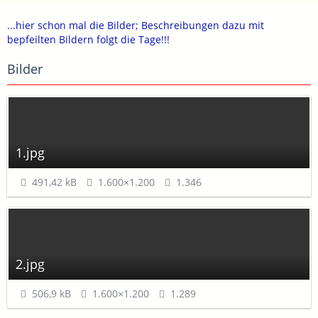
...hier schon mal die Bilder; Beschreibungen dazu mit
bepfeilten Bildern folgt die Tage!!!
Bilder
1.jpg
491,42 kB
1.600×1.200
1.346
2.jpg
506,9 kB
1.600×1.200
1.289