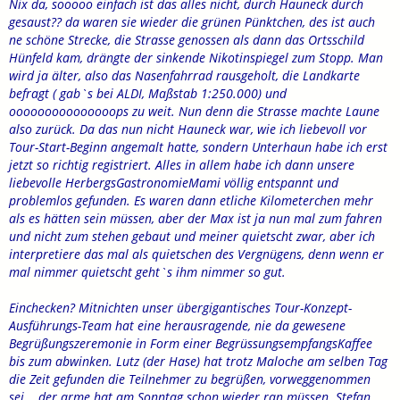
Nix da, sooooo einfach ist das alles nicht, durch Hauneck durch
gesaust?? da waren sie wieder die grünen Pünktchen, des ist auch
ne schöne Strecke, die Strasse genossen als dann das Ortsschild
Hünfeld kam, drängte der sinkende Nikotinspiegel zum Stopp. Man
wird ja älter, also das Nasenfahrrad rausgeholt, die Landkarte
befragt ( gab`s bei ALDI, Maßstab 1:250.000) und
ooooooooooooooops zu weit. Nun denn die Strasse machte Laune
also zurück. Da das nun nicht Hauneck war, wie ich liebevoll vor
Tour-Start-Beginn angemalt hatte, sondern Unterhaun habe ich erst
jetzt so richtig registriert. Alles in allem habe ich dann unsere
liebevolle HerbergsGastronomieMami völlig entspannt und
problemlos gefunden. Es waren dann etliche Kilometerchen mehr
als es hätten sein müssen, aber der Max ist ja nun mal zum fahren
und nicht zum stehen gebaut und meiner quietscht zwar, aber ich
interpretiere das mal als quietschen des Vergnügens, denn wenn er
mal nimmer quietscht geht`s ihm nimmer so gut.
Einchecken? Mitnichten unser übergigantisches Tour-Konzept-
Ausführungs-Team hat eine herausragende, nie da gewesene
Begrüßungszeremonie in Form einer BegrüssungsempfangsKaffee
bis zum abwinken. Lutz (der Hase) hat trotz Maloche am selben Tag
die Zeit gefunden die Teilnehmer zu begrüßen, vorweggenommen
sei....der arme hat am Sonntag schon wieder ran müssen. Stefan