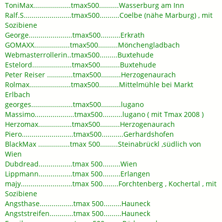
ToniMax...................tmax500..........Wasserburg am Inn
Ralf.S........................tmax500..........Coelbe (nähe Marburg) , mit
Sozibiene
George......................tmax500..........Erkrath
GOMAXX..................tmax500..........Mönchengladbach
Webmasterrollerin..tmax500.........Buxtehude
Estelord....................tmax500..........Buxtehude
Peter Reiser .............tmax500..........Herzogenaurach
Rolmax.....................tmax500..........Mittelmühle bei Markt
Erlbach
georges.....................tmax500..........lugano
Massimo....................tmax500..........lugano ( mit Tmax 2008 )
Herzomax.................tmax500..........Herzogenaurach
Piero..........................tmax500...........Gerhardshofen
BlackMax ................tmax 500.........Steinabrückl ,südlich von
Wien
Dubdread.................tmax 500.........Wien
Lippmann.................tmax 500.........Erlangen
majy..........................tmax 500........Forchtenberg , Kochertal , mit
Sozibiene
Angsthase.................tmax 500.........Hauneck
Angststreifen............tmax 500.........Hauneck