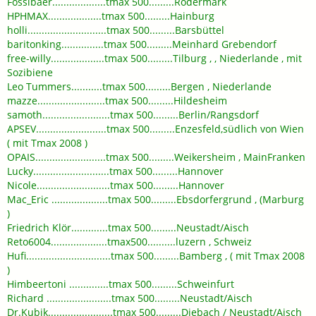
Fossibaer...................tmax 500.........Rödermark
HPHMAX...................tmax 500.........Hainburg
holli............................tmax 500.........Barsbüttel
baritonking...............tmax 500.........Meinhard Grebendorf
free-willy...................tmax 500.........Tilburg , , Niederlande , mit
Sozibiene
Leo Tummers...........tmax 500.........Bergen , Niederlande
mazze........................tmax 500.........Hildesheim
samoth........................tmax 500.........Berlin/Rangsdorf
APSEV.........................tmax 500.........Enzesfeld,südlich von Wien
( mit Tmax 2008 )
OPAIS.........................tmax 500.........Weikersheim , MainFranken
Lucky...........................tmax 500.........Hannover
Nicole..........................tmax 500.........Hannover
Mac_Eric ....................tmax 500.........Ebsdorfergrund , (Marburg
)
Friedrich Klör.............tmax 500.........Neustadt/Aisch
Reto6004....................tmax500..........luzern , Schweiz
Hufi..............................tmax 500.........Bamberg , ( mit Tmax 2008
)
Himbeertoni ..............tmax 500.........Schweinfurt
Richard .......................tmax 500.........Neustadt/Aisch
Dr.Kubik.......................tmax 500.........Diebach / Neustadt/Aisch