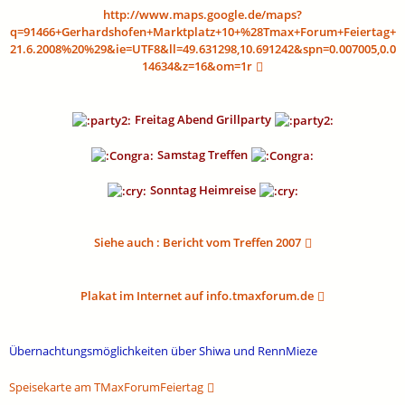
http://www.maps.google.de/maps?
q=91466+Gerhardshofen+Marktplatz+10+%28Tmax+Forum+Feiertag+
21.6.2008%20%29&ie=UTF8&ll=49.631298,10.691242&spn=0.007005,0.0
14634&z=16&om=1r
Freitag Abend Grillparty
Samstag Treffen
Sonntag Heimreise
Siehe auch : Bericht vom Treffen 2007
Plakat im Internet auf info.tmaxforum.de
Übernachtungsmöglichkeiten über Shiwa und RennMieze
Speisekarte am TMaxForumFeiertag