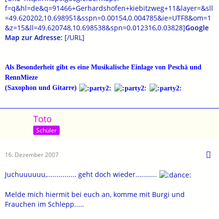
f=q&hl=de&q=91466+Gerhardshofen+kiebitzweg+11&layer=&sll
=49.620202,10.698951&sspn=0.00154,0.004785&ie=UTF8&om=1
&z=15&ll=49.620748,10.698538&spn=0.012316,0.03828]
Google
Map zur Adresse:
[/URL]
Als Besonderheit gibt es eine Musikalische Einlage von Peschä und
RennMieze
(Saxophon und Gitarre)
Toto
Schüler
16. Dezember 2007
Juchuuuuuu,............... geht doch wieder...........
Melde mich hiermit bei euch an, komme mit Burgi und
Frauchen im Schlepp.....