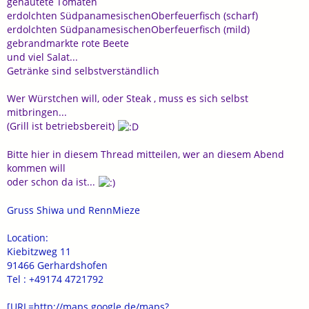
gehäutete Tomaten
erdolchten SüdpanamesischenOberfeuerfisch (scharf)
erdolchten SüdpanamesischenOberfeuerfisch (mild)
gebrandmarkte rote Beete
und viel Salat...
Getränke sind selbstverständlich
Wer Würstchen will, oder Steak , muss es sich selbst
mitbringen...
(Grill ist betriebsbereit)
Bitte hier in diesem Thread mitteilen, wer an diesem Abend
kommen will
oder schon da ist...
Gruss Shiwa und RennMieze
Location:
Kiebitzweg 11
91466 Gerhardshofen
Tel : +49174 4721792
[URL=http://maps.google.de/maps?