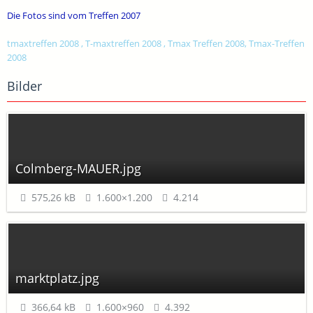
Die Fotos sind vom Treffen 2007
tmaxtreffen 2008 , T-maxtreffen 2008 , Tmax Treffen 2008, Tmax-Treffen
2008
Bilder
Colmberg-MAUER.jpg
575,26 kB
1.600×1.200
4.214
marktplatz.jpg
366,64 kB
1.600×960
4.392