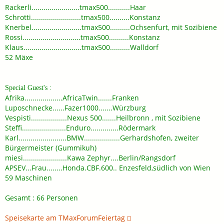
Rackerli........................tmax500...........Haar
Schrotti.........................tmax500..........Konstanz
Knerbel.........................tmax500..........Ochsenfurt, mit Sozibiene
Rossi.............................tmax500..........Konstanz
Klaus.............................tmax500..........Walldorf
52 Mäxe
Special Guest's :
Afrika...................AfricaTwin.......Franken
Luposchnecke......Fazer1000.......Würzburg
Vespisti..................Nexus 500.......Heilbronn , mit Sozibiene
Steffi......................Enduro..............Rödermark
Karl........................BMW..................Gerhardshofen, zweiter
Bürgermeister (Gummikuh)
miesi......................Kawa Zephyr....Berlin/Rangsdorf
APSEV...Frau........Honda.CBF.600.. Enzesfeld,südlich von Wien
59 Maschinen
Gesamt : 66 Personen
Speisekarte am TMaxForumFeiertag