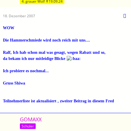
4. grauer Wolf ✝19.09.24
18. Dezember 2007
WOW
Die Hammerschmiede wird noch reich mit uns....
Ralf, Ich hab schon mal was gesagt, wegen Rabatt und so,
da bekam ich nur mitleidige Blicke
Ich probiere es nochmal...
Gruss Shiwa
Teilnehmerliste ist aktualisiert , zweiter Beitrag in diesem Fred
GOMAXX
Schüler