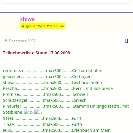
shiwa
4. grauer Wolf ✝19.09.24
15. Dezember 2007
Teilnehmerliste Stand 17.06.2008
rennmieze.................tmax500.........Gerhardshofen
georoller....................tmax500.........Göttingen
shiwa.........................tmax500.........Gerhardshofen
Peschä.......................tmax500..........Bern , mit Sozibiene
Promise.....................tmax500..........Schweiz
Schutzengel.............tmax500..........Lörrach
Pinsurfer...................tmax500..........Stammham (Ingolstadt) , mit
Sozibiene
STEN.........................tmax500..........Fürth
TinaA........................tmax500..........Fürth
Fuxi...........................tmax500..........Erlenbach am Main