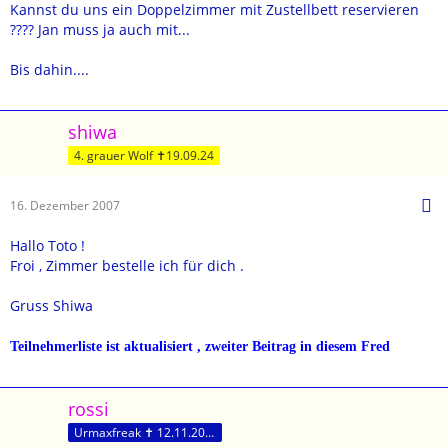
Kannst du uns ein Doppelzimmer mit Zustellbett reservieren
???? Jan muss ja auch mit...
Bis dahin....
shiwa
4. grauer Wolf ✝19.09.24
16. Dezember 2007
Hallo Toto !
Froi , Zimmer bestelle ich für dich .
Gruss Shiwa
Teilnehmerliste ist aktualisiert , zweiter Beitrag in diesem Fred
rossi
Urmaxfreak ✝ 12.11.2017