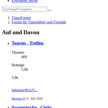
Erweiterte Suche
TmaxForum
Forum für Tmaxfahrer und Freunde
Auf und Davon
Touren , Treffen
Themen
409
Beiträge
5,8k
5,8k
Jahrestreffen25...
Hartmut D
21. Juli 2026
Stammtische , Clubs