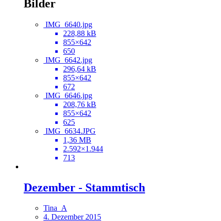
Bilder
IMG_6640.jpg
228,88 kB
855×642
650
IMG_6642.jpg
296,64 kB
855×642
672
IMG_6646.jpg
208,76 kB
855×642
625
IMG_6634.JPG
1,36 MB
2.592×1.944
713
Dezember - Stammtisch
Tina_A
4. Dezember 2015