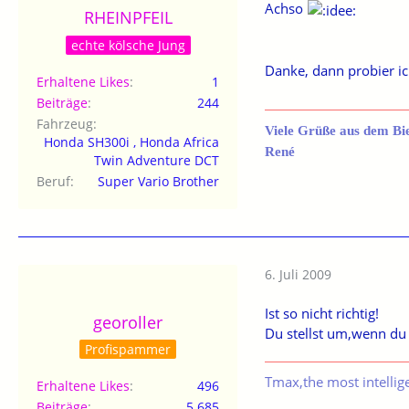
Achso
RHEINPFEIL
echte kölsche Jung
Danke, dann probier ich
Erhaltene Likes
1
Beiträge
244
Fahrzeug
Viele Grüße aus dem Bi
Honda SH300i , Honda Africa
René
Twin Adventure DCT
Beruf
Super Vario Brother
6. Juli 2009
Ist so nicht richtig!
georoller
Du stellst um,wenn du 
Profispammer
Tmax,the most intellig
Erhaltene Likes
496
Beiträge
5.685