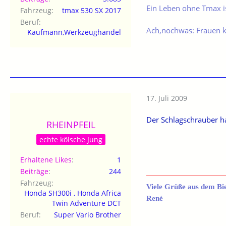
Ein Leben ohne Tmax is
Fahrzeug
tmax 530 SX 2017
Beruf
Ach,nochwas: Frauen 
Kaufmann,Werkzeughandel
17. Juli 2009
Der Schlagschrauber h
RHEINPFEIL
echte kölsche Jung
Erhaltene Likes
1
Beiträge
244
Fahrzeug
Viele Grüße aus dem Bi
Honda SH300i , Honda Africa
René
Twin Adventure DCT
Beruf
Super Vario Brother