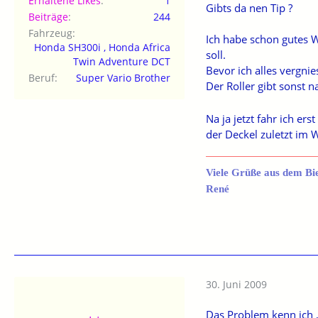
Erhaltene Likes
1
Gibts da nen Tip ?
Beiträge
244
Fahrzeug
Ich habe schon gutes 
Honda SH300i , Honda Africa
soll.
Twin Adventure DCT
Bevor ich alles vergni
Beruf
Super Vario Brother
Der Roller gibt sonst 
Na ja jetzt fahr ich er
der Deckel zuletzt im W
Viele Grüße aus dem Bi
René
30. Juni 2009
Das Problem kenn ich 