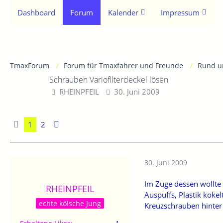
Dashboard
Forum
Kalender
Impressum
TmaxForum
Forum für Tmaxfahrer und Freunde
Rund u
Schrauben Variofilterdeckel lösen
RHEINPFEIL
30. Juni 2009
1
2
30. Juni 2009
Im Zuge dessen wollte
RHEINPFEIL
Auspuffs, Plastik koke
echte kölsche Jung
Kreuzschrauben hinter 