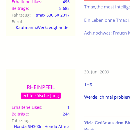
Erhaltene Likes
496
Tmax,the most intellig
Beiträge
5.685
Fahrzeug
tmax 530 SX 2017
Ein Leben ohne Tmax is
Beruf
Kaufmann,Werkzeughandel
Ach,nochwas: Frauen 
30. Juni 2009
THX !
RHEINPFEIL
echte kölsche Jung
Werde ich mal probiere
Erhaltene Likes
1
Beiträge
244
Fahrzeug
Viele Grüße aus dem Bi
Honda SH300i , Honda Africa
René