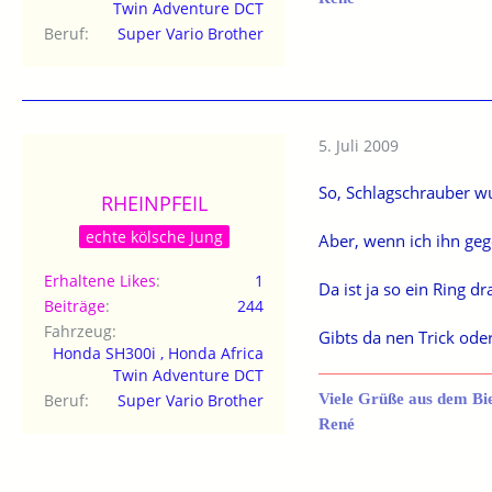
Twin Adventure DCT
Beruf
Super Vario Brother
5. Juli 2009
So, Schlagschrauber wu
RHEINPFEIL
echte kölsche Jung
Aber, wenn ich ihn geg
Erhaltene Likes
1
Da ist ja so ein Ring d
Beiträge
244
Fahrzeug
Gibts da nen Trick oder
Honda SH300i , Honda Africa
Twin Adventure DCT
Beruf
Super Vario Brother
Viele Grüße aus dem Bi
René