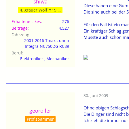
shiwa
Diese haben eine Gummi
4. grauer Wolf ✝19.09.24
Die sind auch bei der
Erhaltene Likes
276
Für den Fall ist ein m
Beiträge
4.527
Ein kräftiger Schlag ge
Fahrzeug
Musste auch schon ma
2001-2016 Tmax . dann
Integra NC750DG RC89
Beruf
Elektroniker , Mechaniker
30. Juni 2009
Ohne obigen Schlagsch
georoller
Die Dinger sind nicht 
Profispammer
Ich zieh die immer nu