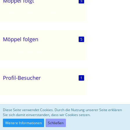
Möppel folgt
5
Möppel folgen
5
Profil-Besucher
1
motoblog
Diese Seite verwendet Cookies. Durch die Nutzung unserer Seite erklären
Sie sich damit einverstanden, dass wir Cookies setzen.
Community-Software:
WoltLab Suite™ 3.0.27
Weitere Informationen
Schließen