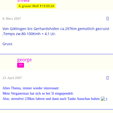
4. grauer Wolf ✝19.09.24
8. März 2007
Von Göttingen bis Gerhardshofen ca.297Km gemütlich gecruist
,Tempo zw.80-100Kmh = 4,1 Ltr.
Gruss
george
???
23. April 2007
Altes Thema, immer wieder interessant:
Mein Vergasermax hat sich so bei 5l eingependelt.
Also, stressfrei 230km fahren und dann nach Tanke Ausschau halten