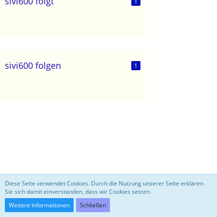
sivi600 folgt
1
sivi600 folgen
1
motoblog
Diese Seite verwendet Cookies. Durch die Nutzung unserer Seite erklären
Sie sich damit einverstanden, dass wir Cookies setzen.
Community-Software:
WoltLab Suite™ 3.0.27
Weitere Informationen
Schließen