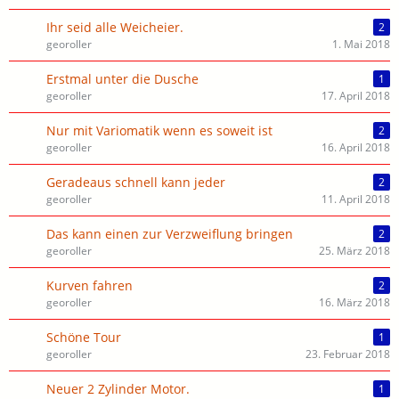
Ihr seid alle Weicheier.
2
georoller
1. Mai 2018
Erstmal unter die Dusche
1
georoller
17. April 2018
Nur mit Variomatik wenn es soweit ist
2
georoller
16. April 2018
Geradeaus schnell kann jeder
2
georoller
11. April 2018
Das kann einen zur Verzweiflung bringen
2
georoller
25. März 2018
Kurven fahren
2
georoller
16. März 2018
Schöne Tour
1
georoller
23. Februar 2018
Neuer 2 Zylinder Motor.
1