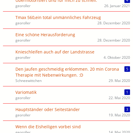
Übermotorisiert und für mich zu schnell.
4
georoller
26. Januar 2021
Tmax 560,ein total unmännliches Fahrzeug
georoller
28. Dezember 2020
Eine schöne Herausforderung
georoller
28. Dezember 2020
Knieschleifen auch auf der Landstrasse
georoller
4. Oktober 2020
Den Jaufen geschmeidig erklommen. 20 min Corona
5
Therapie mit Nebenwirkungen. :D
Schneewittchen
29. Mai 2020
Variomatik
1
georoller
22. Mai 2020
Hauptständer oder Seiteständer
3
georoller
19. Mai 2020
Wenn die Eisheiligen vorbei sind
georoller
14. Mai 2020