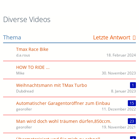
Diverse Videos
Thema
Letzte Antwort
Tmax Race Bike
d.a.rous
18. Februar 2024
HOW TO RIDE ...
Mike
30. November 2023
Weihnachtsmann mit TMax Turbo
1
Dubdread
8. Januar 2023
Automatischer Garagentoröffner zum Einbau
15
georoller
11. Dezember 2022
Man wird doch wohl träumen dürfen,850ccm.
23
georoller
19. November 2021