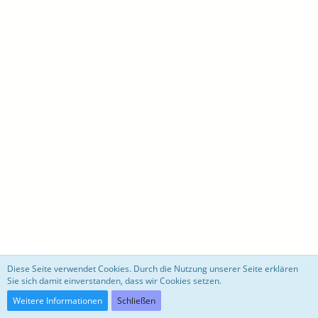
motoblog
Diese Seite verwendet Cookies. Durch die Nutzung unserer Seite erklären
Sie sich damit einverstanden, dass wir Cookies setzen.
Community-Software:
WoltLab Suite™ 3.0.27
Weitere Informationen
Schließen