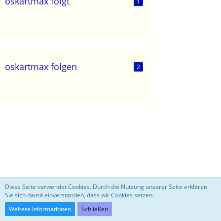
oskartmax folgt
1
oskartmax folgen
2
motoblog
Diese Seite verwendet Cookies. Durch die Nutzung unserer Seite erklären
Sie sich damit einverstanden, dass wir Cookies setzen.
Community-Software:
WoltLab Suite™ 3.0.27
Weitere Informationen
Schließen