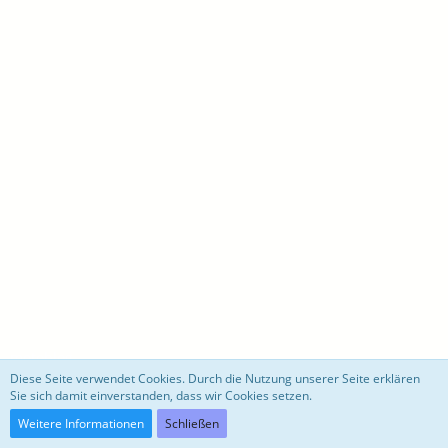
motoblog
Diese Seite verwendet Cookies. Durch die Nutzung unserer Seite erklären
Sie sich damit einverstanden, dass wir Cookies setzen.
Community-Software:
WoltLab Suite™ 3.0.27
Weitere Informationen
Schließen