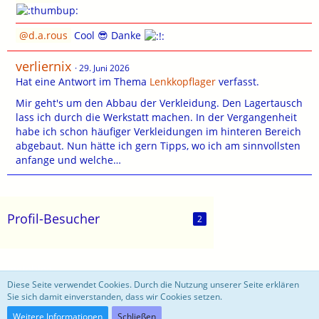
d.a.rous
Cool 😎 Danke
verliernix
29. Juni 2026
Hat eine Antwort im Thema
Lenkkopflager
verfasst.
Mir geht's um den Abbau der Verkleidung. Den Lagertausch
lass ich durch die Werkstatt machen. In der Vergangenheit
habe ich schon häufiger Verkleidungen im hinteren Bereich
abgebaut. Nun hätte ich gern Tipps, wo ich am sinnvollsten
anfange und welche…
Profil-Besucher
2
motoblog
Diese Seite verwendet Cookies. Durch die Nutzung unserer Seite erklären
Sie sich damit einverstanden, dass wir Cookies setzen.
Community-Software:
WoltLab Suite™ 3.0.27
Weitere Informationen
Schließen