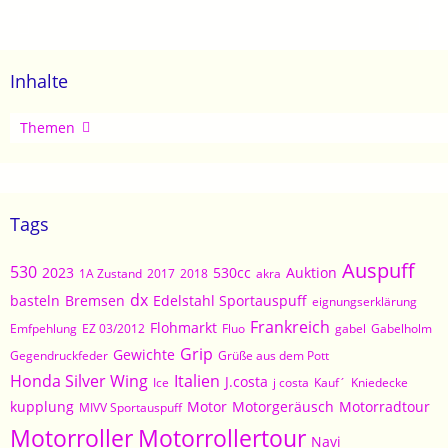
Inhalte
Artikel
Themen
Tags
Auspuff
530
2023
530cc
Auktion
1A Zustand
2017
2018
akra
dx
basteln
Bremsen
Edelstahl Sportauspuff
eignungserklärung
Frankreich
Flohmarkt
Emfpehlung
EZ 03/2012
Fluo
gabel
Gabelholm
Grip
Gewichte
Gegendruckfeder
Grüße aus dem Pott
Honda Silver Wing
Italien
J.costa
Ice
j costa
Kauf´
Kniedecke
kupplung
Motor
Motorgeräusch
Motorradtour
MIVV Sportauspuff
Motorroller
Motorrollertour
Navi