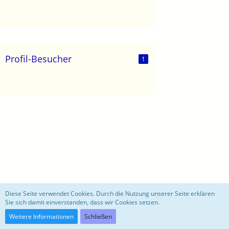
Profil-Besucher
1
motoblog
Diese Seite verwendet Cookies. Durch die Nutzung unserer Seite erklären
Sie sich damit einverstanden, dass wir Cookies setzen.
Community-Software:
WoltLab Suite™ 3.0.27
Weitere Informationen
Schließen