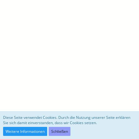
motoblog
Diese Seite verwendet Cookies. Durch die Nutzung unserer Seite erklären
Sie sich damit einverstanden, dass wir Cookies setzen.
Community-Software:
WoltLab Suite™ 3.0.27
Weitere Informationen
Schließen