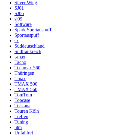
Silver Wing
SJ01
SJ06
sj09
Software
Spark Sportauspuff
Sportauspuff
sx
Süddeutschland
Südfrankreich
t-max
Tacho
Techmax 560
Thüringen
Tmax
TMAX 500
TMAX 560
TomTom
Topcase
Toskana
Touren Köln
Treffen
Tuning
ulm
Unfallfrei