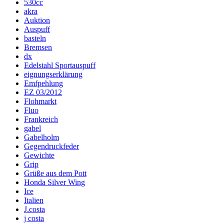
530cc
akra
Auktion
Auspuff
basteln
Bremsen
dx
Edelstahl Sportauspuff
eignungserklärung
Emfpehlung
EZ 03/2012
Flohmarkt
Fluo
Frankreich
gabel
Gabelholm
Gegendruckfeder
Gewichte
Grip
Grüße aus dem Pott
Honda Silver Wing
Ice
Italien
J.costa
j costa