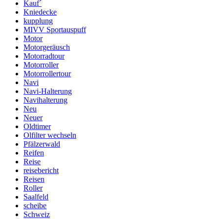
Kauf´
Kniedecke
kupplung
MIVV Sportauspuff
Motor
Motorgeräusch
Motorradtour
Motorroller
Motorrollertour
Navi
Navi-Halterung
Navihalterung
Neu
Neuer
Oldtimer
Olfilter wechseln
Pfälzerwald
Reifen
Reise
reisebericht
Reisen
Roller
Saalfeld
scheibe
Schweiz