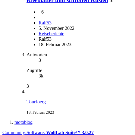
Kleeblätter und schroffen Küsten
3
+6
Ralf53
5. November 2022
Reiseberichte
Ralf53
18. Februar 2023
Antworten
3
Zugriffe
3k
3
TourJoerg
18. Februar 2023
motoblog
Community-Software:
WoltLab Suite™ 3.0.27