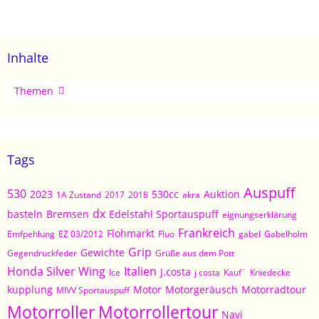
Inhalte
Artikel
Themen
Tags
Auspuff
530
2023
530cc
Auktion
1A Zustand
2017
2018
akra
dx
basteln
Bremsen
Edelstahl Sportauspuff
eignungserklärung
Frankreich
Flohmarkt
Emfpehlung
EZ 03/2012
Fluo
gabel
Gabelholm
Grip
Gewichte
Gegendruckfeder
Grüße aus dem Pott
Honda Silver Wing
Italien
J.costa
Ice
j costa
Kauf´
Kniedecke
kupplung
Motor
Motorgeräusch
Motorradtour
MIVV Sportauspuff
Motorroller
Motorrollertour
Navi