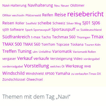
Navihalterung
Navi-Halterung
Oldtimer
Neu
Neuer
reisebericht
Reise
Reifen
Olfilter wechseln
Pfälzerwald
SJ01
SJ06
Reisen
scheibe
Roller
Schweiz
Saalfeld
Silver Wing
Sportauspuff
sj09
Software
Spark Sportauspuff
sx
Süddeutschland
Tmax
Südfrankreich
Techmax 560
t-max
Tacho
Thüringen
TMAX 500
TMAX 560
TomTom
Topcase
Toskana
Touren Köln
Treffen
Tuning
Variomatik
ulm
Unfallfrei
Variomatik Rollen
Verkauf
verkaufe
vergaser
Versteigerung
Video
vordergabel
Vorstellung
Werkzeug
vorderradgabel
welches Öl
WHB
Windschild
Yamaha
Windshield
XP500
zu verkaufen Tmax DX
Zündschlüssel
Ölwechsel
Themen mit dem Tag „Navi“