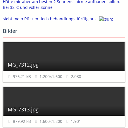
Hätte mir aber am besten 2 Sonnenschirme aufbauen sollen.
Bei 32°C und voller Sonne
sieht mein Rücken doch behandlungsdürftig aus.
Bilder
IMG_7312.jpg
976,21 kB
1.200×1.600
2.080
IMG_7313.jpg
879,92 kB
1.600×1.200
1.901