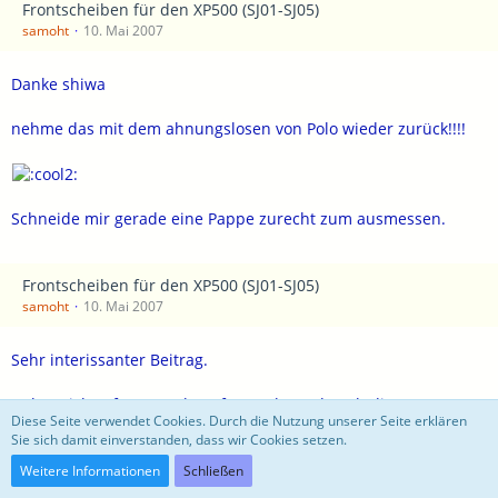
Frontscheiben für den XP500 (SJ01-SJ05)
samoht
10. Mai 2007
Danke shiwa
nehme das mit dem ahnungslosen von Polo wieder zurück!!!!
Schneide mir gerade eine Pappe zurecht zum ausmessen.
Frontscheiben für den XP500 (SJ01-SJ05)
samoht
10. Mai 2007
Sehr interissanter Beitrag.
Habe mich sofort zu Polo aufgemacht und nach diesem
Diese Seite verwendet Cookies. Durch die Nutzung unserer Seite erklären
Windabweiser von MRT nachgefragt.
Sie sich damit einverstanden, dass wir Cookies setzen.
Der uninformierte hinter dem Verkaufstisch machte große
Weitere Informationen
Schließen
Augen und erzählte mir was vom ausmessen der Scheibe...