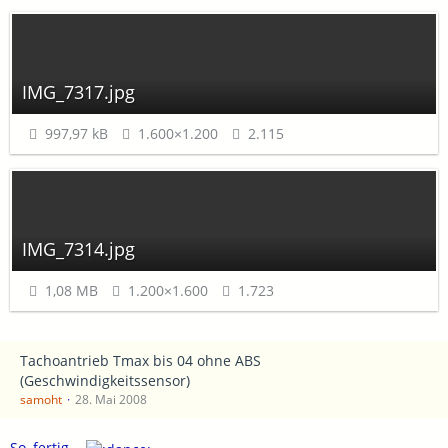
IMG_7317.jpg
997,97 kB
1.600×1.200
2.115
IMG_7314.jpg
1,08 MB
1.200×1.600
1.723
Tachoantrieb Tmax bis 04 ohne ABS
(Geschwindigkeitssensor)
samoht
28. Mai 2008
So, fertig...