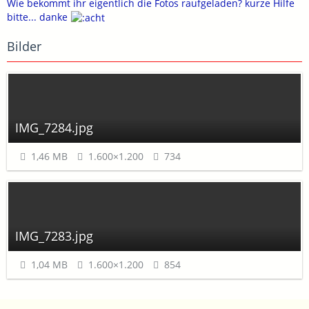
Wie bekommt ihr eigentlich die Fotos raufgeladen? kurze Hilfe
bitte... danke
Bilder
IMG_7284.jpg
1,46 MB
1.600×1.200
734
IMG_7283.jpg
1,04 MB
1.600×1.200
854