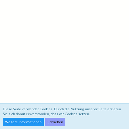
motoblog
Diese Seite verwendet Cookies. Durch die Nutzung unserer Seite erklären
Sie sich damit einverstanden, dass wir Cookies setzen.
Community-Software:
WoltLab Suite™ 3.0.27
Weitere Informationen
Schließen