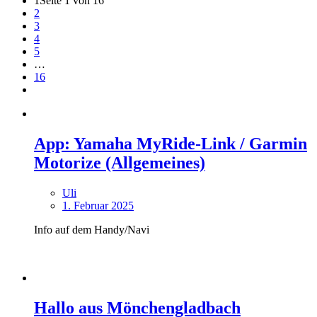
1
Seite 1 von 16
2
3
4
5
…
16
App: Yamaha MyRide-Link / Garmin
Motorize (Allgemeines)
Uli
1. Februar 2025
Info auf dem Handy/Navi
Hallo aus Mönchengladbach