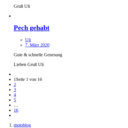
Gruß Uli
Pech gehabt
Uli
7. März 2020
Gute & schnelle Genesung
Lieben Gruß Uli
1
Seite 1 von 16
2
3
4
5
…
16
motoblog