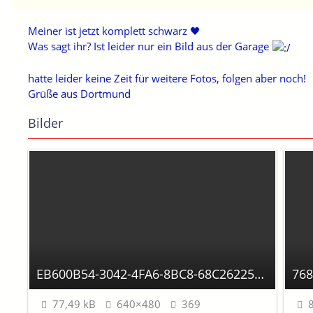
Meiner ist jetzt komplett schwarz 🖤
Was sagt ihr? Ist leider nur ein Bild aus der Garage
hatte leider keine Zeit für weitere Fotos, folgen aber noch!
Grüße aus Dortmund
Bilder
EB600B54-3042-4FA6-8BC8-68C262255293.jpeg
77,49 kB
640×480
369
8