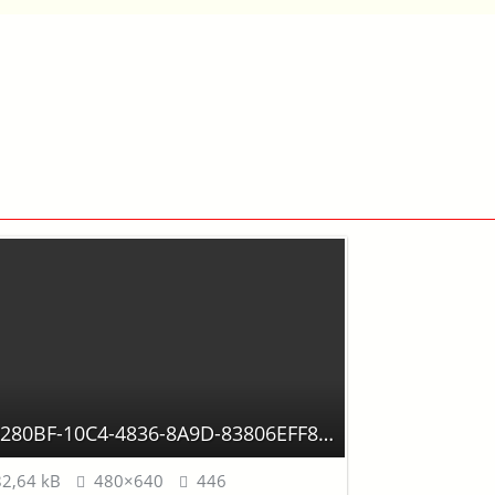
768280BF-10C4-4836-8A9D-83806EFF8B5E.jpeg
2,64 kB
480×640
446