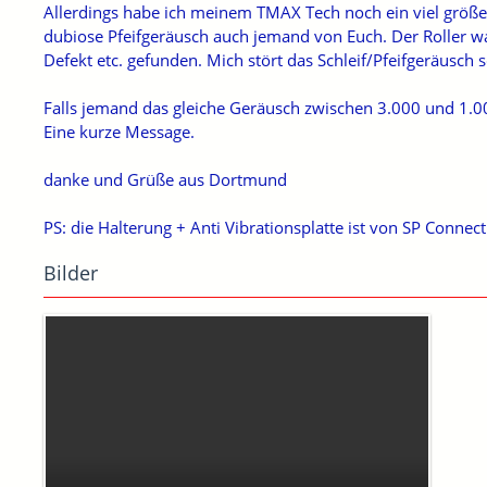
Allerdings habe ich meinem TMAX Tech noch ein viel größ
dubiose Pfeifgeräusch auch jemand von Euch. Der Roller w
Defekt etc. gefunden. Mich stört das Schleif/Pfeifgeräusch s
Falls jemand das gleiche Geräusch zwischen 3.000 und 1.
Eine kurze Message.
danke und Grüße aus Dortmund
PS: die Halterung + Anti Vibrationsplatte ist von SP Connect
Bilder