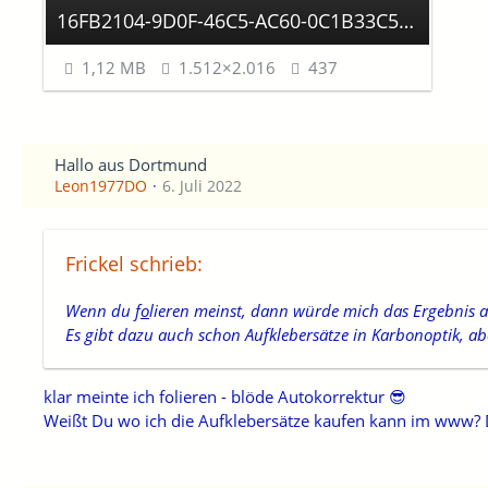
16FB2104-9D0F-46C5-AC60-0C1B33C5B2E3.jpeg
1,12 MB
1.512×2.016
437
Hallo aus Dortmund
Leon1977DO
6. Juli 2022
Frickel schrieb:
Wenn du f
o
lieren meinst, dann würde mich das Ergebnis au
Es gibt dazu auch schon Aufklebersätze in Karbonoptik, aber
klar meinte ich folieren - blöde Autokorrektur 😎
Weißt Du wo ich die Aufklebersätze kaufen kann im www?