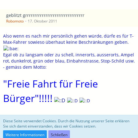
geblitzt grrrrrrrrrrrrrrrrrrrrrrrrrrrrrrrr
Robomoto
17. Oktober 2011
Also wenn es nach mir persönlich gehen würde, dürfe es für T-
Max-Fahrer sowieso überhaut keine Beschränkungen geben.
Egal ob zu langsam oder zu schell, innerorts, ausserorts, Ampel
rot, dunkelrot, grün oder blau, Einbahnstrasse, Stop-Schild usw.
- gemäss dem Motto:
"Freie Fahrt für Freie
Bürger"!!!!!
motoblog
Diese Seite verwendet Cookies. Durch die Nutzung unserer Seite erklären
Sie sich damit einverstanden, dass wir Cookies setzen.
Community-Software:
WoltLab Suite™ 3.0.27
Weitere Informationen
Schließen