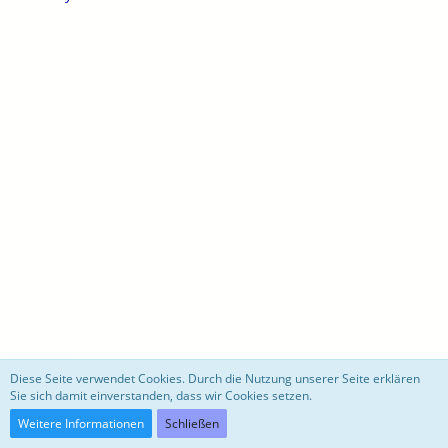
motoblog
Diese Seite verwendet Cookies. Durch die Nutzung unserer Seite erklären
Sie sich damit einverstanden, dass wir Cookies setzen.
Community-Software:
WoltLab Suite™ 3.0.27
Weitere Informationen
Schließen