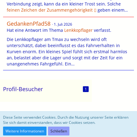
Verbindung zeigt, kann da ein kleiner Trost sein. Solche
feinen Zeichen der Zusammengehörigkeit
geben einem…
GedankenPfad58
1. Juli 2026
Hat eine Antwort im Thema
Lenkkopflager
verfasst.
Die Lenkkopflager am Tmax zu wechseln wird oft
unterschätzt, dabei beeinflusst es das Fahrverhalten in
Kurven enorm. Ein kleines Spiel fühlt sich erstmal harmlos
an, belastet aber die Lager und sorgt mit der Zeit für ein
unangenehmes Fahrgefühl. Ein…
Profil-Besucher
1
motoblog
Diese Seite verwendet Cookies. Durch die Nutzung unserer Seite erklären
Sie sich damit einverstanden, dass wir Cookies setzen.
Community-Software:
WoltLab Suite™ 3.0.27
Weitere Informationen
Schließen