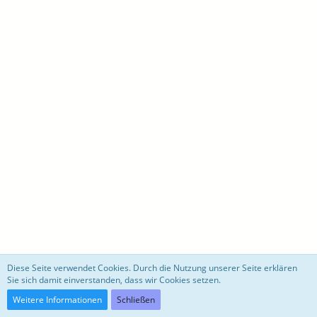
motoblog
Diese Seite verwendet Cookies. Durch die Nutzung unserer Seite erklären
Sie sich damit einverstanden, dass wir Cookies setzen.
Community-Software:
WoltLab Suite™ 3.0.27
Weitere Informationen
Schließen