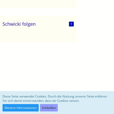
Schwicki folgen
1
motoblog
Diese Seite verwendet Cookies. Durch die Nutzung unserer Seite erklären
Sie sich damit einverstanden, dass wir Cookies setzen.
Community-Software:
WoltLab Suite™ 3.0.27
Weitere Informationen
Schließen