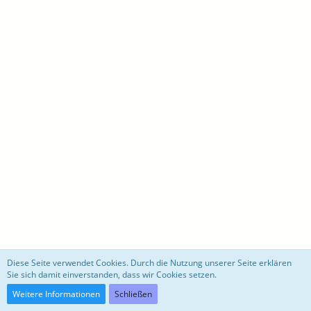
motoblog
Diese Seite verwendet Cookies. Durch die Nutzung unserer Seite erklären
Sie sich damit einverstanden, dass wir Cookies setzen.
Community-Software:
WoltLab Suite™ 3.0.27
Weitere Informationen
Schließen