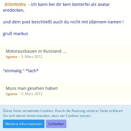
DeWoWa
- ich kann bei dir kein konterfei als avatar
entdecken,
und dein post beschließt auch du nicht mit (d)einem namen !
gruß markus
Motorausbauen in Russland ....
tigama
5. März 2012
"einmalig " *lach*
Muss man gesehen haben
tigama
5. März 2012
damit schaut der max aus wie ein getunter fuffi
Diese Seite verwendet Cookies. Durch die Nutzung unserer Seite erklären
Sie sich damit einverstanden, dass wir Cookies setzen.
Weitere Informationen
Schließen
Das hilft!