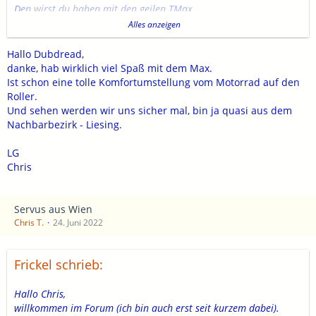
Den wirst du haben mit den geilen TMax.
Vielleicht sieht man sich einmal ich komme aus 1120 Wien.
Alles anzeigen
Greetings Aus Wien
Hallo Dubdread,
danke, hab wirklich viel Spaß mit dem Max.
Ist schon eine tolle Komfortumstellung vom Motorrad auf den
Roller.
Und sehen werden wir uns sicher mal, bin ja quasi aus dem
Nachbarbezirk - Liesing.
LG
Chris
Servus aus Wien
Chris T.
24. Juni 2022
Frickel schrieb:
Hallo Chris,
willkommen im Forum (ich bin auch erst seit kurzem dabei).