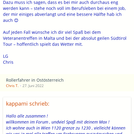
Mit unverbindlichen Anfragen kommst Du hier nicht weit:
Dazu muss ich sagen, dass es bei mir auch durchaus eng
Irgendwer hat immer was Wichtigeres zu tun oder bekommt von
werden kann – stehe noch voll im Berufsleben bei einem Job,
seiner besseren Hälfte keinen Ausgang oder hat berufliche
der mir einiges abverlangt und eine bessere Hälfte hab ich
Verpflichtungen. Der Ausredenkatalog ist ziemlich umfangreich.
auch 😊
Auf jeden Fall wünsche ich dir viel Spaß bei dem
Ab kommenden Wochenende bin ich jedenfalls wegen des TMAX-
Veteranentreffen in Malta und bei der absolut geilen Südtirol
Treffens in Malta und anschließender Südtirol-Tour für
Tour – hoffentlich spielt das Wetter mit.
mindestens 2 Wochen nicht verfügbar, nachher allerdings immer
zu Ausfahrten/Treffen bereit.
LG
Chris
Viel Spass beim Organisieren.
lg, Thomas
Rollerfahrer in Ostösterreich
Chris T.
27. Juni 2022
kappami schrieb:
Hallo alle zusammen !
willkommen im Forum , undviel Spaß mit deinem Max !
Ich wohne auch in Wien 1120 grenze zu 1230 , vielleicht können
wir uns ja mal alle treffen um Erahrungen auszutauschen und