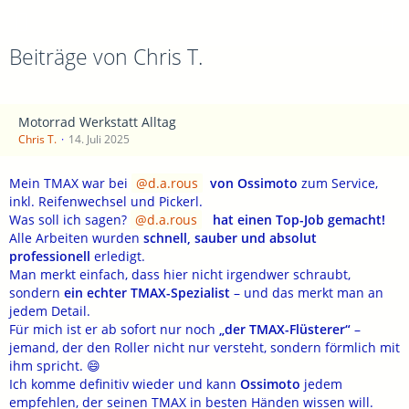
Beiträge von Chris T.
Motorrad Werkstatt Alltag
Chris T.
14. Juli 2025
Mein TMAX war bei
d.a.rous
von Ossimoto
zum Service,
inkl. Reifenwechsel und Pickerl.
Was soll ich sagen?
d.a.rous
hat einen Top-Job gemacht!
Alle Arbeiten wurden
schnell, sauber und absolut
professionell
erledigt.
Man merkt einfach, dass hier nicht irgendwer schraubt,
sondern
ein echter TMAX-Spezialist
– und das merkt man an
jedem Detail.
Für mich ist er ab sofort nur noch
„der TMAX-Flüsterer“
–
jemand, der den Roller nicht nur versteht, sondern förmlich mit
ihm spricht. 😄
Ich komme definitiv wieder und kann
Ossimoto
jedem
empfehlen, der seinen TMAX in besten Händen wissen will.