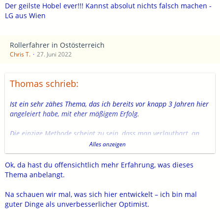
Der geilste Hobel ever!!! Kannst absolut nichts falsch machen -
LG aus Wien
Rollerfahrer in Ostösterreich
Chris T.
27. Juni 2022
Thomas schrieb:
Ist ein sehr zähes Thema, das ich bereits vor knapp 3 Jahren hier
angeleiert habe, mit eher mäßigem Erfolg.
Die einzige Methode scheint zu sein, dass man verlautbart, an
einem Zeitpunkt irgendwo zu sein und wer Lust und Laune hat,
Alles anzeigen
kann dann dazustoßen, entweder dort oder auf der Strecke.
Möglichkeiten gibt's wohl zur Genüge und wenn es wegen
Ok, da hast du offensichtlich mehr Erfahrung, was dieses
Fantasielosigkeit die Kalte Kuchl ist.
Thema anbelangt.
Wenn man Pech hat, bleibt man alleine und mit etwas Glück
Na schauen wir mal, was sich hier entwickelt – ich bin mal
stoßen auch noch andere dazu.
guter Dinge als unverbesserlicher Optimist.