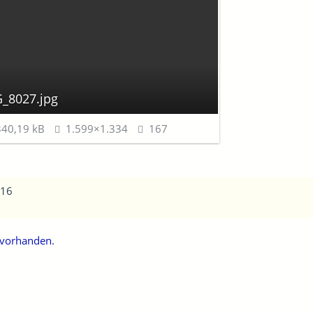
_8027.jpg
40,19 kB
1.599×1.334
167
016
n vorhanden.