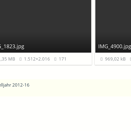
_1823.jpg
IMG_4900.jp
,35 MB
1.512×2.016
171
969,02 kB
lljahr 2012-16