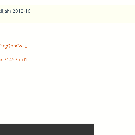
lljahr 2012-16
KPJrgQphCwl
/ar-71457mi