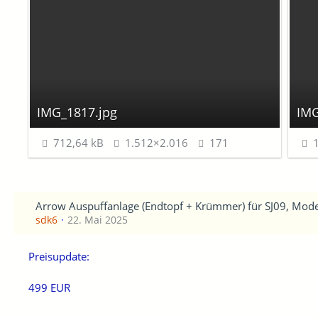
IMG_1817.jpg
IMG
712,64 kB
1.512×2.016
171
1
Arrow Auspuffanlage (Endtopf + Krümmer) für SJ09, Mode
sdk6
22. Mai 2025
Preisupdate:
499 EUR