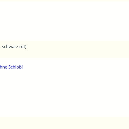
L schwarz rot)
ohne Schloß!