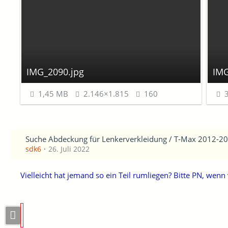
IMG_2090.jpg
IMG
1,45 MB
2.146×1.815
160
3
Suche Abdeckung für Lenkerverkleidung / T-Max 2012-2
sdk6
26. Juli 2022
Vielleicht hat jemand so ein Teil rumliegen? Bitte PN, wen