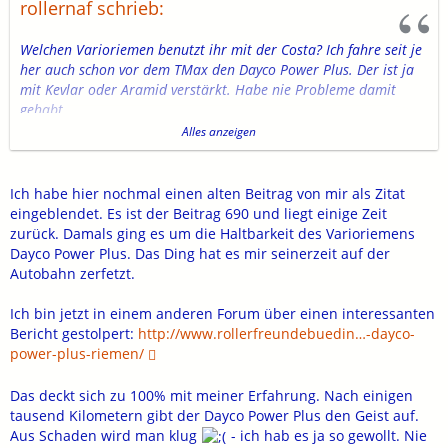
rollernaf schrieb:
Welchen Varioriemen benutzt ihr mit der Costa? Ich fahre seit je
her auch schon vor dem TMax den Dayco Power Plus. Der ist ja
mit Kevlar oder Aramid verstärkt. Habe nie Probleme damit
gehabt.
Alles anzeigen
Jetzt ist mir folgendes passiert. Auf der Rückfahrt von einem
Treffen ist mir nach 450 Kilometer flotter Autobahnfahrt der
Riemen gerissen. Da passiert erst mal nichts. Das Ding rollt aus,
Ich habe hier nochmal einen alten Beitrag von mir als Zitat
ADAC-Plus angerufen und die restliche 200 Kilometer huckepack
eingeblendet. Es ist der Beitrag 690 und liegt einige Zeit
nach Hause. Alles gut soweit.
zurück. Damals ging es um die Haltbarkeit des Varioriemens
Dayco Power Plus. Das Ding hat es mir seinerzeit auf der
Der Riemen hatte gerade knapp 6000 Kilometer runter und war
Autobahn zerfetzt.
noch kein Jahr alt. Gibt es hier Erfahrungswerte mit Dayco?
Wenn hier bei jemanden der Antiebsriemen gerissen ist, welche
Ich bin jetzt in einem anderen Forum über einen interessanten
Marke war es dann? Der Originalriemen wird ja auch nicht von
Bericht gestolpert:
http://www.rollerfreundebuedin…-dayco-
Yamaha selbst hergestellt. Malossi wird manchmal für getunte
power-plus-riemen/
Motoren empfohlen, könnte also auch eine gute Wahl sein. Ist
irgendwem auch schon mal der Originalriemen von Yamaha
Das deckt sich zu 100% mit meiner Erfahrung. Nach einigen
gerissen?
tausend Kilometern gibt der Dayco Power Plus den Geist auf.
Aus Schaden wird man klug
- ich hab es ja so gewollt. Nie