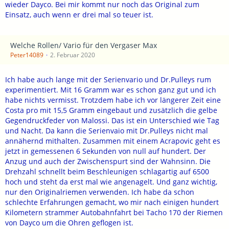
Was mir jetzt nachträglich noch auffällt ist folgendes: Den
wieder Dayco. Bei mir kommt nur noch das Original zum
Riemen hatte ich ganz normal über Ebay gekauft. Normalerweise
Einsatz, auch wenn er drei mal so teuer ist.
ist der Riemen ja in der Mitte von einer Pappe
zusammengehalten. Dieser Riemen war aber zusätzlich nochmal
zusammen gebogen und wieder in diese Pappe gesteckt, so dass
Welche Rollen/ Vario für den Vergaser Max
er in einen kleineren Umschlag gepasst hat. Habe mir nicht
Peter14089
2. Februar 2020
wirklich etwas dabei gedacht. Möglicherweise ist er bereits da
schon irgendwo überdehnt und beschädigt worden
Ich habe auch lange mit der Serienvario und Dr.Pulleys rum
experimentiert. Mit 16 Gramm war es schon ganz gut und ich
Was sagen die Experten?
habe nichts vermisst. Trotzdem habe ich vor längerer Zeit eine
Costa pro mit 15,5 Gramm eingebaut und zusätzlich die gelbe
Gruß Peter
Gegendruckfeder von Malossi. Das ist ein Unterschied wie Tag
und Nacht. Da kann die Serienvaio mit Dr.Pulleys nicht mal
annähernd mithalten. Zusammen mit einem Acrapovic geht es
jetzt in gemessenen 6 Sekunden von null auf hundert. Der
Anzug und auch der Zwischenspurt sind der Wahnsinn. Die
Drehzahl schnellt beim Beschleunigen schlagartig auf 6500
hoch und steht da erst mal wie angenagelt. Und ganz wichtig,
nur den Originalriemen verwenden. Ich habe da schon
schlechte Erfahrungen gemacht, wo mir nach einigen hundert
Kilometern strammer Autobahnfahrt bei Tacho 170 der Riemen
von Dayco um die Ohren geflogen ist.