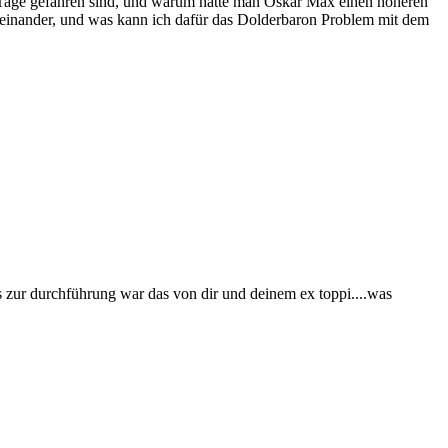
2 Tage gefahren sind, und warum hätte man Oskar Max einen höheren
rcheinander, und was kann ich dafür das Dolderbaron Problem mit dem
bis zur durchführung war das von dir und deinem ex toppi....was