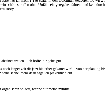
 Gruppe hab ich mich 1 Tag später in den Dolomiten getroffen wo wir 
ar ein schönes treffen ohne Unfälle ein geregeltes fahren, und kein du
ern soory
abstinenzzeiten....ich hoffe, dir gehts gut.
 nach langer zeit dir jetzt hinterher gekartet wird....von der planung 
 seine sache..mehr dazu sage ich präventiv nicht....
 organiseren solltest, rechne auf meine mithilfe.