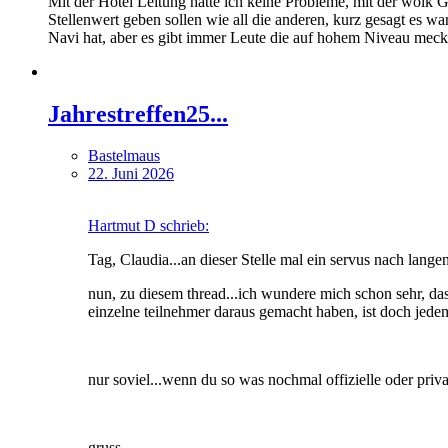
Mit der Hotel Leitung hatte ich keine Probleme, mit der wölk
Stellenwert geben sollen wie all die anderen, kurz gesagt es w
Navi hat, aber es gibt immer Leute die auf hohem Niveau meck
Jahrestreffen25...
Bastelmaus
22. Juni 2026
Hartmut D schrieb:
Tag, Claudia...an dieser Stelle mal ein servus nach langen 
nun, zu diesem thread...ich wundere mich schon sehr, dass
einzelne teilnehmer daraus gemacht haben, ist doch jedem
nur soviel...wenn du so was nochmal offizielle oder privat
gruss