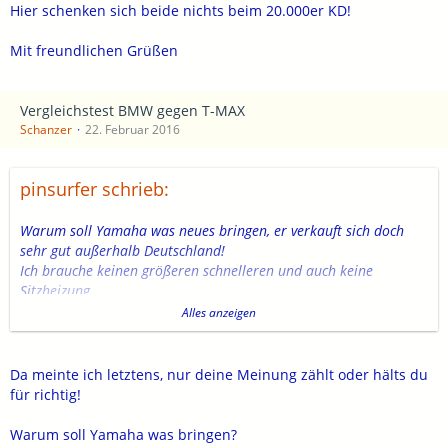
Hier schenken sich beide nichts beim 20.000er KD!
Mit freundlichen Grüßen
Vergleichstest BMW gegen T-MAX
Schanzer
22. Februar 2016
pinsurfer schrieb:
Warum soll Yamaha was neues bringen, er verkauft sich doch
sehr gut außerhalb Deutschland!
Ich brauche keinen größeren schnelleren und auch keine
Sitzheizung,
der jetzige Tmax ist doch perfekt, wenn ich mehr PS benötige
Alles anzeigen
würde ich mir ein Motorrad kaufen!
Ich habe schon viel gefahren auch auf der Rennstrecke (z.B.
Ducati Panigale 1199) und auf der Straße,
Da meinte ich letztens, nur deine Meinung zählt oder hälts du
besser die würden das Gewicht reduzieren durch einen leichteren
für richtig!
Motor und weniger Ausstattung dann würde das mehr bringen!
Das ist meine Meinung und dahinter stehe ich auch!
Warum soll Yamaha was bringen?