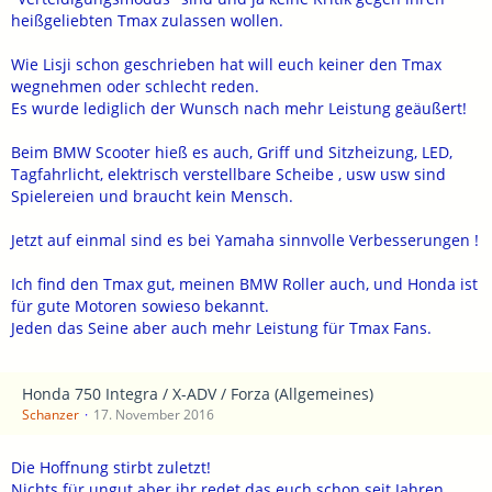
Automobilbau teilweise suggeriert
heißgeliebten Tmax zulassen wollen.
Und dann gibt es noch Lautsprecher
Wie Lisji schon geschrieben hat will euch keiner den Tmax
die einem noch einen 8 Zylinder
wegnehmen oder schlecht reden.
Es wurde lediglich der Wunsch nach mehr Leistung geäußert!
vorgaukeln
Beim BMW Scooter hieß es auch, Griff und Sitzheizung, LED,
Beim T-MAX ist man immer im
Tagfahrlicht, elektrisch verstellbare Scheibe , usw usw sind
Spielereien und braucht kein Mensch.
optimalen Leistungs und Drehmoment
Bereich
Jetzt auf einmal sind es bei Yamaha sinnvolle Verbesserungen !
Ich find den Tmax gut, meinen BMW Roller auch, und Honda ist
für gute Motoren sowieso bekannt.
Jeden das Seine aber auch mehr Leistung für Tmax Fans.
Gruß ANDY
Honda 750 Integra / X-ADV / Forza (Allgemeines)
Schanzer
17. November 2016
Die Hoffnung stirbt zuletzt!
Nichts für ungut aber ihr redet das euch schon seit Jahren