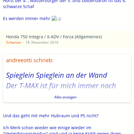
Horst der 4. , Wasserburger der 5. und Dolderbaron ist das 6.
schwarze Schaf
Es werden immer mehr
Honda 750 Integra / X-ADV / Forza (Allgemeines)
Schanzer
18. November 2016
andreeotti schrieb:
Spieglein Spieglein an der Wand
Der T-MAX ist für mich immer noch
der beste
Alles anzeigen
Und schönste !
Kette braucht heute keiner mehr !
Und das geht mit mehr Hubraum und PS nicht?
Schaltvorgänge werden im
Ich Merk schon wieder wie einige wieder im
"Verteidigungsmodus" sind und ja keine Kritik gegen ihren