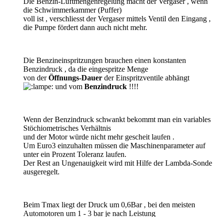
Die Benzin-Luftmengenregelung macht der Vergaser , wenn
die Schwimmerkammer (Puffer)
voll ist , verschliesst der Vergaser mittels Ventil den Eingang ,
die Pumpe fördert dann auch nicht mehr.
Die Benzineinspritzungen brauchen einen konstanten
Benzindruck , da die eingespritze Menge
von der
Öffnungs-Dauer
der Einspritzventile abhängt
und vom
Benzindruck
!!!!
Wenn der Benzindruck schwankt bekommt man ein variables
Stöchiometrisches Verhältnis
und der Motor würde nicht mehr gescheit laufen .
Um Euro3 einzuhalten müssen die Maschinenparameter auf
unter ein Prozent Toleranz laufen.
Der Rest an Ungenauigkeit wird mit Hilfe der Lambda-Sonde
ausgeregelt.
Beim Tmax liegt der Druck um 0,6Bar , bei den meisten
Automotoren um 1 - 3 bar je nach Leistung