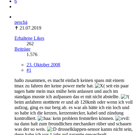
6
peschä
✝ 21.07.2019
Erhaltene Likes
262
Beiträge
1.576
23. Oktober 2008
#1
hallo zusammen, es macht einfach keinen spass mit einem
tmax zu fahren der keine power mehr hat.
seit ein paar
tagen hatte mein max mühe bein anlassen und auch im
standgas musste ich aufpassen das er mit nicht abstellte.
beim anfahren stotttterte er und ab 120kmh oder wenn ich voll
aufzog, ging es nur berg ab. es war als hätte ich ein loch und
so habe ich die kerzen, kerzenstecker, kabel und zündung
kontrolliert.
kein problem feststellen können.
na dann halt zum freundlichen mechaniker rüber und schauen
was der so weis.
drosselklappen-sensor kanns nicht sein,
denn habe ich vor 1 jahr auf garantie gewechselt.