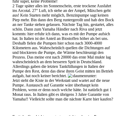
fuhr super, keine Probleme!
2 Tage später alles im Sonnenschein, erste trockene Ausfahrt
ins Arcotal. 27° Luft, ich stehe an der Ampel, Mäxchen geht
aus! Kein Starten mehr möglich, Benzinpumpe sagt keinen
Piep mehr. Bin dann den Berg runtergerollt und hab den Bock
an ner Tanke stehen gelassen. Nächste Tag hin, gestartet, alles
schön. Dann zum Yamaha Händler nach Riva und jetzt
kommts: hier erfuhr ich dann, was es mit der Pumpe aufsich
hat. In Italien ist der Anteil an Biostoffen höher als bei uns.
Deshalb fielen die Pumpen hier schon nach 3000-4000
Kilometern aus. Wahrscheinlich quellen die Dichtungen auf
und blockieren die Pumpe, die Wärme beschleunigt den
Prozess. Das meine erst nach 20000 das erste Mal mukte lag
wahrscheinleich an dem besseren Sprit in Deutschland.
Allerdings gaben die letzten Tankfüllungen in Italien der
Pumpe den Rest, denn das diese ihren Geist mitten im Betrieb
aufgab, hat noch keiner berichtet.
Jetzt steht die Kiste in der Werkstatt und wartet auf die neue
Pumpe. Austausch auf Garantie wäre überhaupt kein
Problem, wenn er denn noch welche hätte. Ist natürlich gut 1
Monat raus. In Italien gibt es übrigens 3 Jahre Garantie von
Yamaha!! Vielleicht sollte man die nächste Karre hier kaufen?