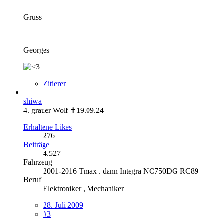
Gruss
Georges
Zitieren
shiwa
4. grauer Wolf ✝19.09.24
Erhaltene Likes
276
Beiträge
4.527
Fahrzeug
2001-2016 Tmax . dann Integra NC750DG RC89
Beruf
Elektroniker , Mechaniker
28. Juli 2009
#3