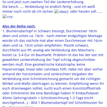
So und jetzt zum zweiten Teil der Lenkererhöhung.
Die besch...... Verkleidung ist endlich fertig - und ich weiß
immer noch nicht ob ich lachen
oder heulen soll......
Also der Reihe nach:
1. Blumenübertopf in Schwarz besorgt, Durchmesser 18cm
oben und unten ca. 14cm - nach meiner endgültigen Montage
würde ich das nächste mal aber einen Durchmesser mit 16cm
oben und ca. 13cm unten empfehlen. Plastik schwarz,
durchfärbt aus PP, analog wie Verkleidung des Mäxchens -
kostet ca. 3-4 Eur im Baumarkt. Problem ist das bei der von mit
gewählten Lenkerehöhung der Topf schräg abgeschnitten
werden muß. Eine geometrische Katastrophe, keine
Papiervorlage, lineal oder sonstwas hilft. Habe mir aber vorher
anhand der horizontalen und senkrechten Vorgaben der
Verkleidung eine Schnittzeichnung gemacht um die richtigen
Winkel und Maße übertragen zu können. Empfehlung wenn Ihr
euch drannwagen solltet, sucht euch einen Kunststoffbetrieb
oder Schreinerei die eine Bandsäge haben !!! Einkaufsdauer
45min Gehirngrübeln + Schnittzeichnung 1-3 Tage (nicht
durchgehend...) - Bild 1 Blumenübertopf mit Schnittmuster für