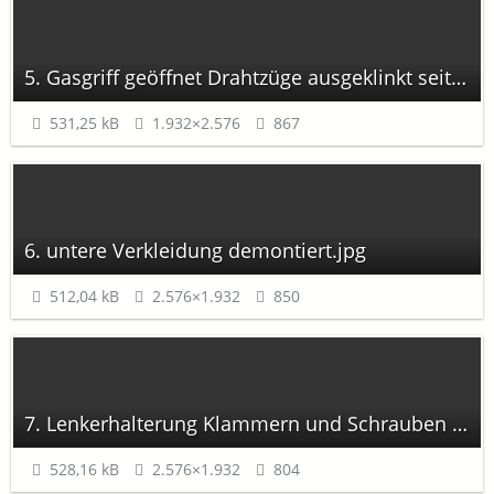
5. Gasgriff geöffnet Drahtzüge ausgeklinkt seitlich.jpg
531,25 kB
1.932×2.576
867
6. untere Verkleidung demontiert.jpg
512,04 kB
2.576×1.932
850
7. Lenkerhalterung Klammern und Schrauben entfernt.jpg
528,16 kB
2.576×1.932
804