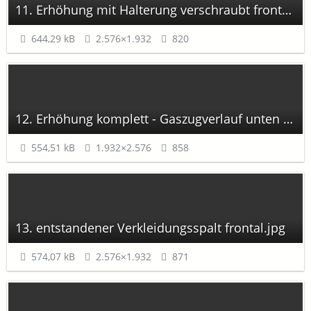
11. Erhöhung mit Halterung verschraubt frontal.jpg
644,29 kB
2.576×1.932
820
12. Erhöhung komplett - Gaszugverlauf unten rechts.jpg
554,51 kB
1.932×2.576
858
13. entstandener Verkleidungsspalt frontal.jpg
574,07 kB
2.576×1.932
871