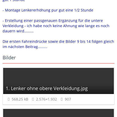
- Montage Lenkererhöhung pur gut eine 1/2 Stunde
- Erstellung einer passgenauen Ergänzung für die untere
Verkleidung - ich habe noch keine Ahnung wie lange es noch
dauern wird.........
Die ersten Fahreindrücke sowie die Bilder 9 bis 14 folgen gleich
im nächsten Beitrag.........
Bilder
1. Lenker ohne obere Verkleidung.jpg
568,25 kB
2.576×1.932
907