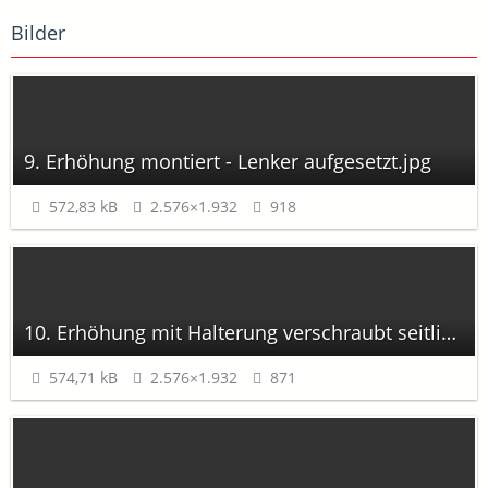
Bilder
9. Erhöhung montiert - Lenker aufgesetzt.jpg
572,83 kB
2.576×1.932
918
10. Erhöhung mit Halterung verschraubt seitlich.jpg
574,71 kB
2.576×1.932
871