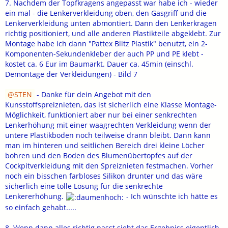
7. Nachdem der Topfkragens angepasst war habe ich - wieder
ein mal - die Lenkerverkleidung oben, den Gasgriff und die
Lenkerverkleidung unten abmontiert. Dann den Lenkerkragen
richtig positioniert, und alle anderen Plastikteile abgeklebt. Zur
Montage habe ich dann "Pattex Blitz Plastik" benutzt, ein 2-
Komponenten-Sekundenkleber der auch PP und PE klebt -
kostet ca. 6 Eur im Baumarkt. Dauer ca. 45min (einschl.
Demontage der Verkleidungen) - Bild 7
STEN
- Danke für dein Angebot mit den
Kunsstoffspreiznieten, das ist sicherlich eine Klasse Montage-
Möglichkeit, funktioniert aber nur bei einer senkrechten
Lenkerhöhung mit einer waagrechten Verkleidung wenn der
untere Plastikboden noch teilweise drann bleibt. Dann kann
man im hinteren und seitlichen Bereich drei kleine Löcher
bohren und den Boden des Blumenübertopfes auf der
Cockpitverkleidung mit den Spreiznieten festmachen. Vorher
noch ein bisschen farbloses Silikon drunter und das wäre
sicherlich eine tolle Lösung für die senkrechte
Lenkererhöhung.
- Ich wünschte ich hätte es
so einfach gehabt.....
8. Wenn dann alles richtig passt sieht das Ergebniss eigentlich