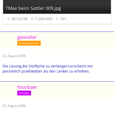
TMax beim Sattler 009.jpg
607,63 kB
1.280×960
761
georoller
Profispammer
23. August 2008
Die Lösung,die Sitzfläche zu verlängern,erscheint mir
persönlich praktikabler als den Lenker zu erhöhen.
fossibaer
Schüler
25. August 2008