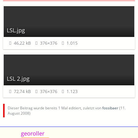
LSL.jpg
46,22 kB
376×376
1.015
LSL 2.jpg
72,74 kB
376×376
1.123
Dieser Beitrag wurde bereits 1 Mal editiert, zuletzt von
fossibaer
(
11.
August 2008
)
georoller