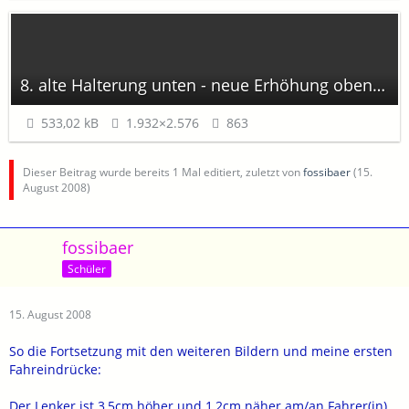
8. alte Halterung unten - neue Erhöhung oben.jpg
533,02 kB
1.932×2.576
863
Dieser Beitrag wurde bereits 1 Mal editiert, zuletzt von
fossibaer
(
15.
August 2008
)
fossibaer
Schüler
15. August 2008
So die Fortsetzung mit den weiteren Bildern und meine ersten
Fahreindrücke:
Der Lenker ist 3,5cm höher und 1,2cm näher am/an Fahrer(in),