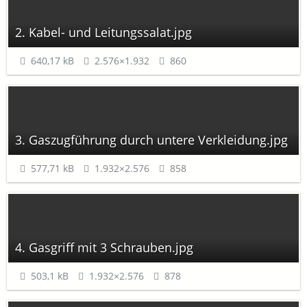
2. Kabel- und Leitungssalat.jpg
640,17 kB
2.576×1.932
860
3. Gaszugführung durch untere Verkleidung.jpg
577,71 kB
1.932×2.576
858
4. Gasgriff mit 3 Schrauben.jpg
503,1 kB
1.932×2.576
878