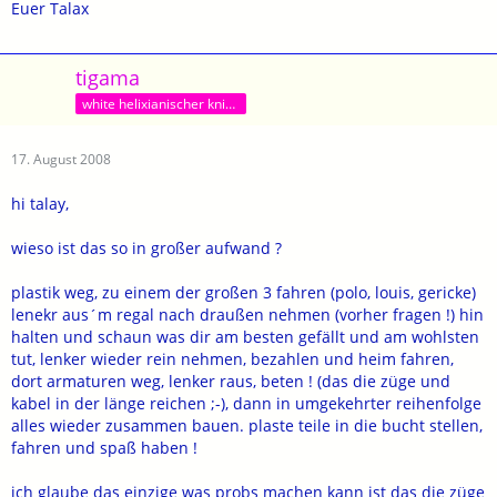
Euer Talax
tigama
white helixianischer kniffel-löser
17. August 2008
hi talay,
wieso ist das so in großer aufwand ?
plastik weg, zu einem der großen 3 fahren (polo, louis, gericke)
lenekr aus´m regal nach draußen nehmen (vorher fragen !) hin
halten und schaun was dir am besten gefällt und am wohlsten
tut, lenker wieder rein nehmen, bezahlen und heim fahren,
dort armaturen weg, lenker raus, beten ! (das die züge und
kabel in der länge reichen ;-), dann in umgekehrter reihenfolge
alles wieder zusammen bauen. plaste teile in die bucht stellen,
fahren und spaß haben !
ich glaube das einzige was probs machen kann ist das die züge