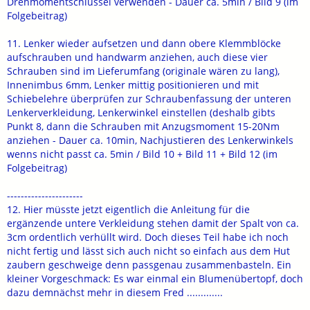
Drehmomentschlüssel verwenden - Dauer ca. 5min / Bild 9 (im
Folgebeitrag)
11. Lenker wieder aufsetzen und dann obere Klemmblöcke
aufschrauben und handwarm anziehen, auch diese vier
Schrauben sind im Lieferumfang (originale wären zu lang),
Innenimbus 6mm, Lenker mittig positionieren und mit
Schiebelehre überprüfen zur Schraubenfassung der unteren
Lenkerverkleidung, Lenkerwinkel einstellen (deshalb gibts
Punkt 8, dann die Schrauben mit Anzugsmoment 15-20Nm
anziehen - Dauer ca. 10min, Nachjustieren des Lenkerwinkels
wenns nicht passt ca. 5min / Bild 10 + Bild 11 + Bild 12 (im
Folgebeitrag)
----------------------
12. Hier müsste jetzt eigentlich die Anleitung für die
ergänzende untere Verkleidung stehen damit der Spalt von ca.
3cm ordentlich verhüllt wird. Doch dieses Teil habe ich noch
nicht fertig und lässt sich auch nicht so einfach aus dem Hut
zaubern geschweige denn passgenau zusammenbasteln. Ein
kleiner Vorgeschmack: Es war einmal ein Blumenübertopf, doch
dazu demnächst mehr in diesem Fred .............