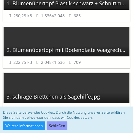
1. Blumenübertopf Plastik schwarz + Schnittmuster.jpg
230,28 kB
1.536×2.048
683
2. Blumenübertopf mit Bodenplatte waagrecht.jpg
222,75 kB
2.048×1.536
709
3. schräge Brettchen als Sägehilfe.jpg
264,9 kB
2.048×1.536
658
Diese Seite verwendet Cookies. Durch die Nutzung unserer Seite erklären
Sie sich damit einverstanden, dass wir Cookies setzen.
Weitere Informationen
Schließen