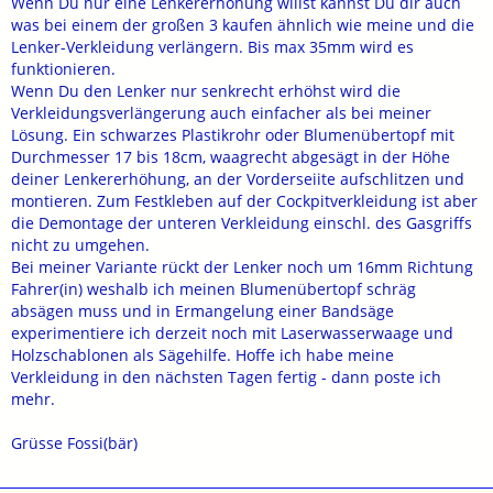
Wenn Du nur eine Lenkererhöhung willst kannst Du dir auch
was bei einem der großen 3 kaufen ähnlich wie meine und die
Lenker-Verkleidung verlängern. Bis max 35mm wird es
funktionieren.
Wenn Du den Lenker nur senkrecht erhöhst wird die
Verkleidungsverlängerung auch einfacher als bei meiner
Lösung. Ein schwarzes Plastikrohr oder Blumenübertopf mit
Durchmesser 17 bis 18cm, waagrecht abgesägt in der Höhe
deiner Lenkererhöhung, an der Vorderseiite aufschlitzen und
montieren. Zum Festkleben auf der Cockpitverkleidung ist aber
die Demontage der unteren Verkleidung einschl. des Gasgriffs
nicht zu umgehen.
Bei meiner Variante rückt der Lenker noch um 16mm Richtung
Fahrer(in) weshalb ich meinen Blumenübertopf schräg
absägen muss und in Ermangelung einer Bandsäge
experimentiere ich derzeit noch mit Laserwasserwaage und
Holzschablonen als Sägehilfe. Hoffe ich habe meine
Verkleidung in den nächsten Tagen fertig - dann poste ich
mehr.
Grüsse Fossi(bär)