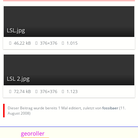
LSL.jpg
46,22 kB
376×376
1.015
LSL 2.jpg
72,74 kB
376×376
1.123
Dieser Beitrag wurde bereits 1 Mal editiert, zuletzt von
fossibaer
(
11.
August 2008
)
georoller