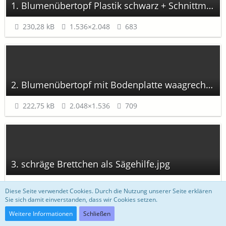
1. Blumenübertopf Plastik schwarz + Schnittmuster.jpg
230,28 kB
1.536×2.048
683
2. Blumenübertopf mit Bodenplatte waagrecht.jpg
222,75 kB
2.048×1.536
709
3. schräge Brettchen als Sägehilfe.jpg
264,9 kB
2.048×1.536
658
Diese Seite verwendet Cookies. Durch die Nutzung unserer Seite erklären
Sie sich damit einverstanden, dass wir Cookies setzen.
Weitere Informationen
Schließen