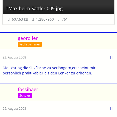
TMax beim Sattler 009.jpg
607,63 kB
1.280×960
761
georoller
Profispammer
23. August 2008
Die Lösung,die Sitzfläche zu verlängern,erscheint mir
persönlich praktikabler als den Lenker zu erhöhen.
fossibaer
Schüler
25. August 2008