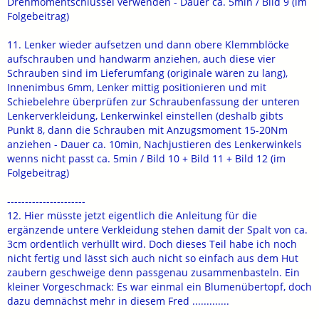
Drehmomentschlüssel verwenden - Dauer ca. 5min / Bild 9 (im
Folgebeitrag)
11. Lenker wieder aufsetzen und dann obere Klemmblöcke
aufschrauben und handwarm anziehen, auch diese vier
Schrauben sind im Lieferumfang (originale wären zu lang),
Innenimbus 6mm, Lenker mittig positionieren und mit
Schiebelehre überprüfen zur Schraubenfassung der unteren
Lenkerverkleidung, Lenkerwinkel einstellen (deshalb gibts
Punkt 8, dann die Schrauben mit Anzugsmoment 15-20Nm
anziehen - Dauer ca. 10min, Nachjustieren des Lenkerwinkels
wenns nicht passt ca. 5min / Bild 10 + Bild 11 + Bild 12 (im
Folgebeitrag)
----------------------
12. Hier müsste jetzt eigentlich die Anleitung für die
ergänzende untere Verkleidung stehen damit der Spalt von ca.
3cm ordentlich verhüllt wird. Doch dieses Teil habe ich noch
nicht fertig und lässt sich auch nicht so einfach aus dem Hut
zaubern geschweige denn passgenau zusammenbasteln. Ein
kleiner Vorgeschmack: Es war einmal ein Blumenübertopf, doch
dazu demnächst mehr in diesem Fred .............