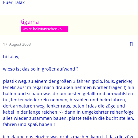
Euer Talax
tigama
white helixianischer kniffel-löser
17. August 2008
hi talay,
wieso ist das so in großer aufwand ?
plastik weg, zu einem der großen 3 fahren (polo, louis, gericke)
lenekr aus´m regal nach draußen nehmen (vorher fragen !) hin
halten und schaun was dir am besten gefällt und am wohlsten
tut, lenker wieder rein nehmen, bezahlen und heim fahren,
dort armaturen weg, lenker raus, beten ! (das die züge und
kabel in der länge reichen ;-), dann in umgekehrter reihenfolge
alles wieder zusammen bauen. plaste teile in die bucht stellen,
fahren und spaß haben !
ich glaube das einzige was probs machen kann ist das die züge