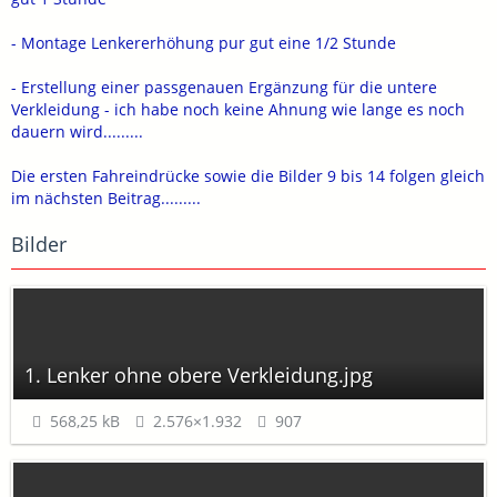
- Montage Lenkererhöhung pur gut eine 1/2 Stunde
- Erstellung einer passgenauen Ergänzung für die untere
Verkleidung - ich habe noch keine Ahnung wie lange es noch
dauern wird.........
Die ersten Fahreindrücke sowie die Bilder 9 bis 14 folgen gleich
im nächsten Beitrag.........
Bilder
1. Lenker ohne obere Verkleidung.jpg
568,25 kB
2.576×1.932
907