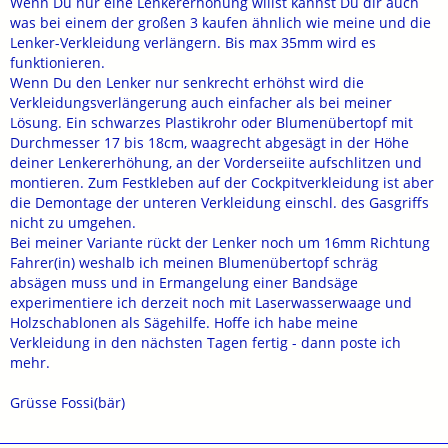
Wenn Du nur eine Lenkererhöhung willst kannst Du dir auch
was bei einem der großen 3 kaufen ähnlich wie meine und die
Lenker-Verkleidung verlängern. Bis max 35mm wird es
funktionieren.
Wenn Du den Lenker nur senkrecht erhöhst wird die
Verkleidungsverlängerung auch einfacher als bei meiner
Lösung. Ein schwarzes Plastikrohr oder Blumenübertopf mit
Durchmesser 17 bis 18cm, waagrecht abgesägt in der Höhe
deiner Lenkererhöhung, an der Vorderseiite aufschlitzen und
montieren. Zum Festkleben auf der Cockpitverkleidung ist aber
die Demontage der unteren Verkleidung einschl. des Gasgriffs
nicht zu umgehen.
Bei meiner Variante rückt der Lenker noch um 16mm Richtung
Fahrer(in) weshalb ich meinen Blumenübertopf schräg
absägen muss und in Ermangelung einer Bandsäge
experimentiere ich derzeit noch mit Laserwasserwaage und
Holzschablonen als Sägehilfe. Hoffe ich habe meine
Verkleidung in den nächsten Tagen fertig - dann poste ich
mehr.
Grüsse Fossi(bär)