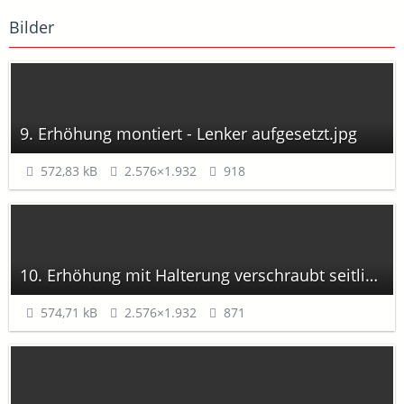
Bilder
9. Erhöhung montiert - Lenker aufgesetzt.jpg
572,83 kB
2.576×1.932
918
10. Erhöhung mit Halterung verschraubt seitlich.jpg
574,71 kB
2.576×1.932
871