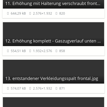
11. Erhöhung mit Halterung verschraubt frontal.jpg
644,29 kB
2.576×1.932
820
12. Erhöhung komplett - Gaszugverlauf unten rechts.jpg
554,51 kB
1.932×2.576
858
13. entstandener Verkleidungsspalt frontal.jpg
574,07 kB
2.576×1.932
871