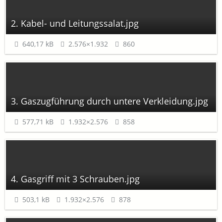
2. Kabel- und Leitungssalat.jpg
640,17 kB
2.576×1.932
860
3. Gaszugführung durch untere Verkleidung.jpg
577,71 kB
1.932×2.576
858
4. Gasgriff mit 3 Schrauben.jpg
503,1 kB
1.932×2.576
878