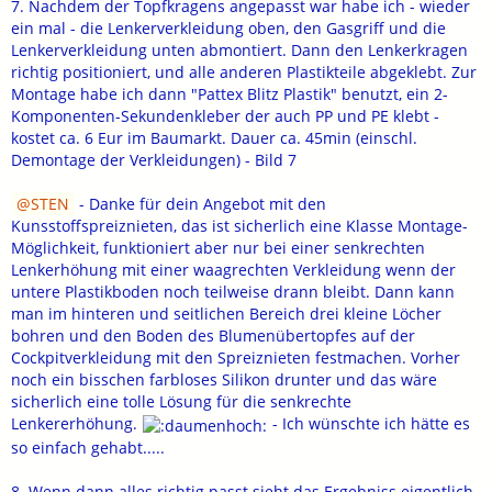
7. Nachdem der Topfkragens angepasst war habe ich - wieder
ein mal - die Lenkerverkleidung oben, den Gasgriff und die
Lenkerverkleidung unten abmontiert. Dann den Lenkerkragen
richtig positioniert, und alle anderen Plastikteile abgeklebt. Zur
Montage habe ich dann "Pattex Blitz Plastik" benutzt, ein 2-
Komponenten-Sekundenkleber der auch PP und PE klebt -
kostet ca. 6 Eur im Baumarkt. Dauer ca. 45min (einschl.
Demontage der Verkleidungen) - Bild 7
STEN
- Danke für dein Angebot mit den
Kunsstoffspreiznieten, das ist sicherlich eine Klasse Montage-
Möglichkeit, funktioniert aber nur bei einer senkrechten
Lenkerhöhung mit einer waagrechten Verkleidung wenn der
untere Plastikboden noch teilweise drann bleibt. Dann kann
man im hinteren und seitlichen Bereich drei kleine Löcher
bohren und den Boden des Blumenübertopfes auf der
Cockpitverkleidung mit den Spreiznieten festmachen. Vorher
noch ein bisschen farbloses Silikon drunter und das wäre
sicherlich eine tolle Lösung für die senkrechte
Lenkererhöhung.
- Ich wünschte ich hätte es
so einfach gehabt.....
8. Wenn dann alles richtig passt sieht das Ergebniss eigentlich