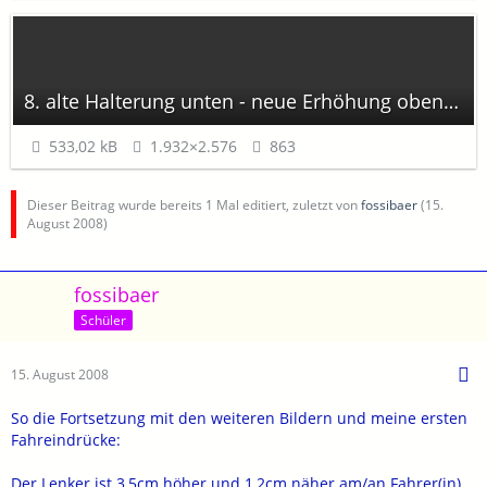
8. alte Halterung unten - neue Erhöhung oben.jpg
533,02 kB
1.932×2.576
863
Dieser Beitrag wurde bereits 1 Mal editiert, zuletzt von
fossibaer
(
15.
August 2008
)
fossibaer
Schüler
15. August 2008
So die Fortsetzung mit den weiteren Bildern und meine ersten
Fahreindrücke:
Der Lenker ist 3,5cm höher und 1,2cm näher am/an Fahrer(in),