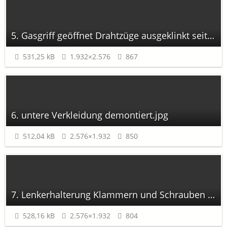
5. Gasgriff geöffnet Drahtzüge ausgeklinkt seitlich.jpg
531,25 kB
1.932×2.576
867
6. untere Verkleidung demontiert.jpg
512,04 kB
2.576×1.932
850
7. Lenkerhalterung Klammern und Schrauben entfernt.jpg
528,16 kB
2.576×1.932
804