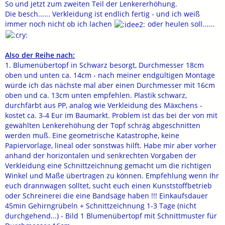
So und jetzt zum zweiten Teil der Lenkererhöhung.
Die besch...... Verkleidung ist endlich fertig - und ich weiß
immer noch nicht ob ich lachen
oder heulen soll......
Also der Reihe nach:
1. Blumenübertopf in Schwarz besorgt, Durchmesser 18cm
oben und unten ca. 14cm - nach meiner endgültigen Montage
würde ich das nächste mal aber einen Durchmesser mit 16cm
oben und ca. 13cm unten empfehlen. Plastik schwarz,
durchfärbt aus PP, analog wie Verkleidung des Mäxchens -
kostet ca. 3-4 Eur im Baumarkt. Problem ist das bei der von mit
gewählten Lenkerehöhung der Topf schräg abgeschnitten
werden muß. Eine geometrische Katastrophe, keine
Papiervorlage, lineal oder sonstwas hilft. Habe mir aber vorher
anhand der horizontalen und senkrechten Vorgaben der
Verkleidung eine Schnittzeichnung gemacht um die richtigen
Winkel und Maße übertragen zu können. Empfehlung wenn Ihr
euch drannwagen solltet, sucht euch einen Kunststoffbetrieb
oder Schreinerei die eine Bandsäge haben !!! Einkaufsdauer
45min Gehirngrübeln + Schnittzeichnung 1-3 Tage (nicht
durchgehend...) - Bild 1 Blumenübertopf mit Schnittmuster für